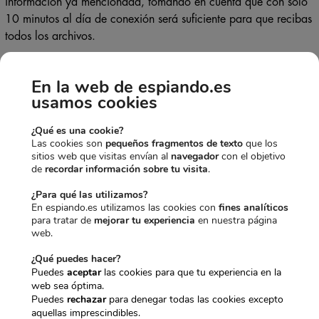
información ya mencionada, tomando en cuenta que con solo
10 minutos al día de conexión será suficiente para que recibas
todos los archivos.
Debemos tener en cuenta que el proceso para instalarlo varia
En la web de espiando.es
si es Android o IOS, y es obligatorio tener acceso al móvil.
usamos cookies
El proceso solo dura entre 5 a 10 minutos después realizaras
todo de manera remota.
¿Qué es una cookie?
Las cookies son
pequeños fragmentos de texto
que los
También necesitas desactivar el sistema de protección antivirus
sitios web que visitas envían al
navegador
con el objetivo
de
recordar información sobre tu visita
.
para asegurarte de que el software funcione bien.
¿Para qué las utilizamos?
· Utiliza eyeZy
En espiando.es utilizamos las cookies con
fines analíticos
para tratar de
mejorar tu experiencia
en nuestra página
web.
Con tres simples pasos puedes empezar a utilizar esta
excelente aplicación.
¿Qué puedes hacer?
Puedes
aceptar
las cookies para que tu experiencia en la
Según el tipo de necesidad puedes escoger la afiliación que
web sea óptima.
más se adecue a la protección de tus seres queridos, ya que
Puedes
rechazar
para denegar todas las cookies excepto
aquellas imprescindibles.
cuenta con diferentes planes y nos da versatilidad a la hora de