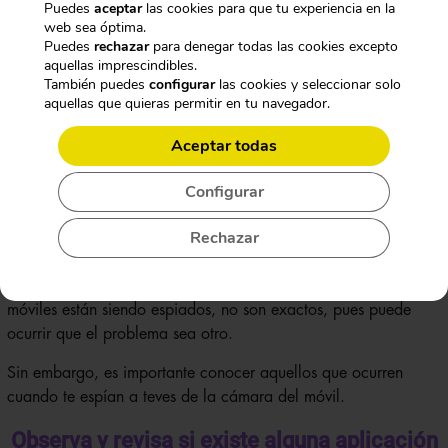
Puedes
aceptar
las cookies para que tu experiencia en la
web sea óptima.
CÁMARAS DISCRETAS
Puedes
rechazar
para denegar todas las cookies excepto
aquellas imprescindibles.
También puedes
configurar
las cookies y seleccionar solo
aquellas que quieras permitir en tu navegador.
GRABADORAS OCULTAS
Aceptar todas
NO LO SÉ
Configurar
Rechazar
No, gracias. No quiero mi descuento.
El Smartphone comienza a presentar algunos indicios, es decir,
comienza a tener síntomas que son habituales cunado los
móviles están siendo espiados, no son exactos, pues puede
ocurrir que el problema sea otro.
Sin embargo, es importante conocer aquellos que ocurren
cuando te espían a teves de la cámara del móvil.
Observa y revisa si existe alguna aplicación