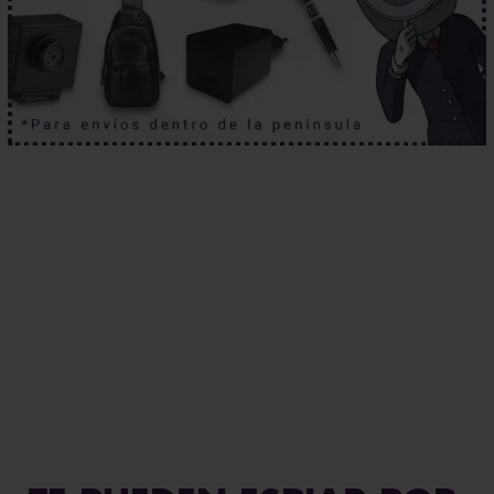
Habla ahora
con nuestros expertos.
La ubicación nunca miente.
Haz clic aquí.
¿Y si ya te están vigilando?
Haz clic aquí.