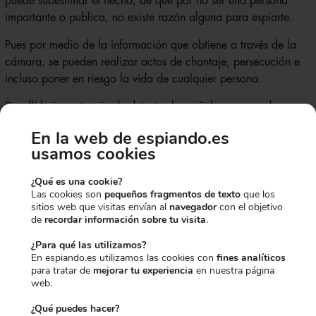
puede subestimar el hecho, de que por no ser una persona
importante o publica, no existe razón alguna para espiarte.
Pues por medio de la información que obtiene a través de la
cámara, se pueden realizar actos de chantaje, persecución e
incluso poner en riesgo la vida de cualquier persona.
De allí la importancia de detectar las señales que pueden
indicar que efectivamente eres victima de espionaje a través de
En la web de espiando.es
HAS CONSEGUIDO UN
la cámara del móvil.
usamos cookies
¿CÓMO PODEMOS DETECTAR
10% EXTRA DE
¿Qué es una cookie?
Las cookies son
pequeños fragmentos de texto
que los
QUE NOS ESTÁN ESPIANDO
sitios web que visitas envían al
navegador
con el objetivo
DESCUENTO
de
recordar información sobre tu visita
.
MEDIANTE EL MÓVIL?
¿Para qué las utilizamos?
En espiando.es utilizamos las cookies con
fines analíticos
para tratar de
mejorar tu experiencia
en nuestra página
Para desbloquearlo, dinos qué te
web.
interesa más:
¿Qué puedes hacer?