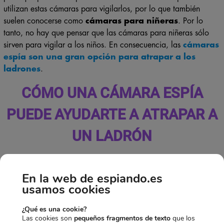
utilizan estas cámaras para vigilarlos, por lo que también
suelen conocerse como
cámaras para niñeras
. Por lo
tanto, no hay que pensar que las cámaras para niñeras sólo
sirven para vigilar a los niños. En consecuencia, las
cámaras
espía son una gran opción para atrapar a los
ladrones
.
CÓMO UNA CÁMARA ESPÍA
PUEDE AYUDARTE A ATRAPAR A
UN LADRÓN
En la web de espiando.es
usamos cookies
¿Qué es una cookie?
Las cookies son
pequeños fragmentos de texto
que los