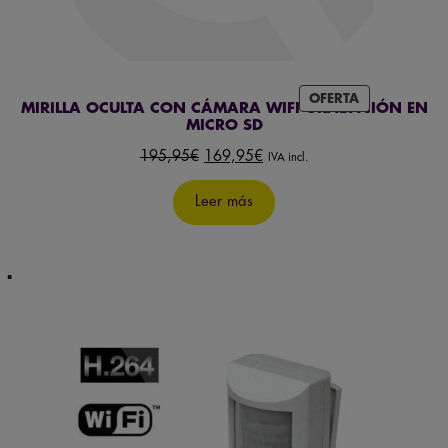
PRODUCTO
OFERTA
MIRILLA OCULTA CON CÁMARA WIFI GRABACIÓN EN
EN
MICRO SD
OFERTA
El
El
195,95
€
169,95
€
IVA incl.
precio
precio
original
actual
Leer más
era:
es:
195,95€.
169,95€.