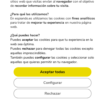
sitios web que visitas envían al
navegador
con el objetivo
de
recordar información sobre tu visita
.
¿Para qué las utilizamos?
En espiando.es utilizamos las cookies con
fines analíticos
para tratar de
mejorar tu experiencia
en nuestra página
web.
¿Qué puedes hacer?
Puedes
aceptar
las cookies para que tu experiencia en la
web sea óptima.
Difícil de notar
Puedes
rechazar
para denegar todas las cookies excepto
aquellas imprescindibles.
También puedes
configurar
las cookies y seleccionar solo
Las
cámaras espía son difíciles de detectar
, incluso
aquellas que quieras permitir en tu navegador.
para los ladrones más avezados. Esto se debe a las lentes de
las cámaras ocultas instaladas en su interior, que son muy
Aceptar todas
difíciles de percibir a simple vista.
Configurar
Si se combina con cualquier objeto cotidiano, se obtiene un
dispositivo formidable, ideal para atrapar a un ladrón. Por
Rechazar
ejemplo, la
cámara llavero
disponible en nuestro sitio web
tiene una lente discretamente oculta instalada en un llavero que