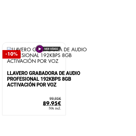
-10%
LLAVERO GRABADORA DE AUDIO
PROFESIONAL 192KBPS 8GB
ACTIVACIÓN POR VOZ
99,95
€
El
El
89,95
€
precio
precio
IVA incl.
original
actual
era:
es:
99,95€.
89,95€.