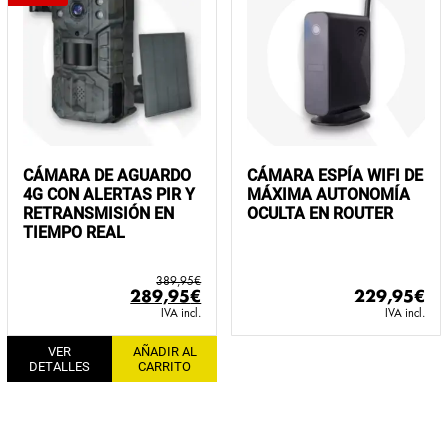
CÁMARA DE AGUARDO
CÁMARA ESPÍA WIFI DE
4G CON ALERTAS PIR Y
MÁXIMA AUTONOMÍA
RETRANSMISIÓN EN
OCULTA EN ROUTER
TIEMPO REAL
389,95
€
El
El
289,95
€
229,95
€
precio
precio
IVA incl.
IVA incl.
original
actual
VER
AÑADIR AL
era:
es:
DETALLES
CARRITO
389,95€.
289,95€.