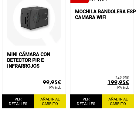
MOCHILA BANDOLERA ESP
CAMARA WIFI
MINI CÁMARA CON
DETECTOR PIR E
INFRARROJOS
249,95
€
El
El
99,95
€
199,95
€
precio
pr
IVA incl.
IVA incl.
original
ac
VER
AÑADIR AL
VER
AÑADIR AL
era:
es:
DETALLES
CARRITO
DETALLES
CARRITO
249,95€.
19