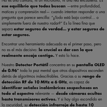
ese equilibrio que todos buscan
—entre profundidad,
matices y comprensión real— cuando intentan responder a una
pregunta que parece sencilla: “¿Todo está bajo control… o
simplemente fuera de nuestro radar?” Es la línea fina que
separa
estar seguros de verdad… y estar seguros de
estar seguros.
Encontrar una herramienta adecuada es el primer paso, pero
no es el más decisivo:
lo crucial es dar con la que
realmente encaja contigo.
Y esta lo hace.
Nuestro
Detector Portátil
concentra en su
pantalla OLED
de 0.96″
toda la paz mental que otros dispositivos esconden
detrás de algoritmos indescifrables. Gracias a su
rango de
detección RF de 10 MHz a 6 GHz
, es capaz de
identificar señales inalámbricas sospechosas en
todo el espectro
relevante —
desde cámaras ocultas
hasta transmisores activos.
Y si hay algo escondido en
la oscuridad, su
detección infrarroja de hasta 10
metros
lo saca a la luz con precisión quirúrgica, mientras su