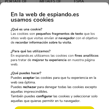
CÁMARAS
MANO ALTA
INDUCCIÓN
ESPÍA,
SENSIBILIDAD
SUELTO
E
E
MICRÓFONOS
22KHz
39,95
€
37,95
€
En la web de espiando.es
E
E
l
l
Y SEÑALES
79,95
€
75,95
€
IVA incl.
usamos cookies
l
l
p
p
INALÁMBRICAS
IVA incl.
p
p
r
r
10MHz–6GHz
¿Qué es una cookie?
E
r
r
e
e
119,95
€
Las cookies son
pequeños fragmentos de texto
que los
E
l
e
e
c
c
99,95
€
IVA incl.
sitios web que visitas envían al
navegador
con el objetivo
l
p
c
c
i
i
de
recordar información sobre tu visita
.
p
r
i
i
o
o
r
e
o
o
o
a
¿Para qué las utilizamos?
Precio total:
e
c
o
a
r
c
En espiando.es utilizamos las cookies con
fines analíticos
239,85€
c
i
213,86€
r
c
i
t
para tratar de
mejorar tu experiencia
en nuestra página
i
o
i
t
g
u
web.
Agregar 3 productos al
o
o
g
u
i
a
carrito
a
r
i
a
n
l
¿Qué puedes hacer?
c
i
n
l
a
e
Puedes
aceptar
las cookies para que tu experiencia en la
t
g
a
e
l
s
web sea óptima.
u
i
l
s
e
:
Puedes
rechazar
para denegar todas las cookies excepto
a
n
e
:
r
3
aquellas imprescindibles.
l
a
r
7
a
7
También puedes
configurar
las cookies y seleccionar solo
e
l
a
5
:
,
aquellas que quieras permitir en tu navegador.
s
e
:
,
3
9
:
r
7
9
9
5