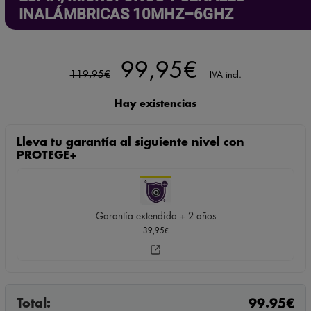
INALÁMBRICAS 10MHZ–6GHZ
El
El
99,95
€
119,95
€
IVA incl.
precio
precio
Hay existencias
original
actual
Lleva tu garantía al siguiente nivel con
era:
es:
PROTEGE+
119,95€.
99,95€.
Garantía extendida + 2 años
39,95
€
Total:
99.95
€