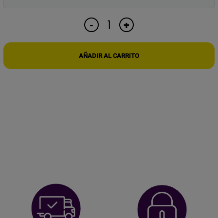
LOCALIZADOR
+
-
PORTÁTIL
DE
CÁMARAS
AÑADIR AL CARRITO
ESPÍA,
MICRÓFONOS
Y
SEÑALES
INALÁMBRICAS
10MHz–
6GHz
cantidad