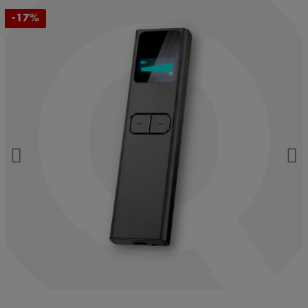
-17%
La ubicación nunca miente.
Haz clic aquí.
¿Necesitas asesoramiento especializado?
Habla ahora
con nuestros expertos.