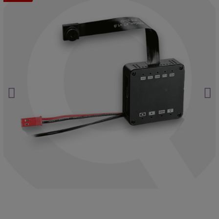
¿Y si ya te están vigilando?
Haz clic aquí.
Protección total para tus conversaciones.
Haz clic aquí.