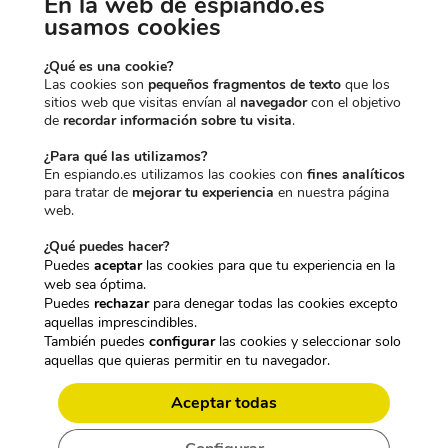
En la web de espiando.es
CARACTERÍSTICAS TÉCNICAS:
usamos cookies
MÓDULO CAMARA ESPÍA CON
¿Qué es una cookie?
RESOLUCIÓN 4K Y MANDO A
Las cookies son
pequeños fragmentos de texto
que los
DISTANCIA
sitios web que visitas envían al
navegador
con el objetivo
de
recordar información sobre tu visita
.
¿Para qué las utilizamos?
En espiando.es utilizamos las cookies con
fines analíticos
para tratar de
mejorar tu experiencia
en nuestra página
web.
¿Qué puedes hacer?
Puedes
aceptar
las cookies para que tu experiencia en la
web sea óptima.
Puedes
rechazar
para denegar todas las cookies excepto
aquellas imprescindibles.
También puedes
configurar
las cookies y seleccionar solo
aquellas que quieras permitir en tu navegador.
Aceptar todas