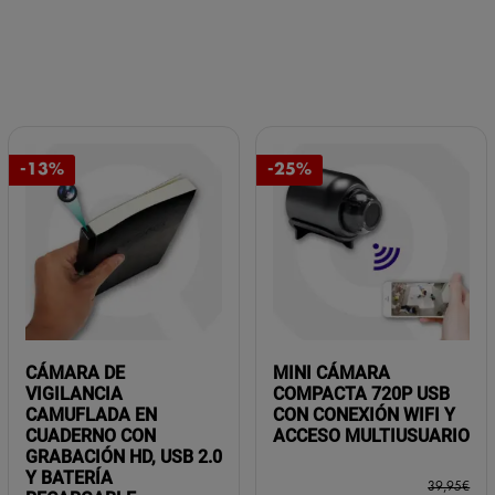
-13%
-25%
CÁMARA DE
MINI CÁMARA
VIGILANCIA
COMPACTA 720P USB
CAMUFLADA EN
CON CONEXIÓN WIFI Y
CUADERNO CON
ACCESO MULTIUSUARIO
GRABACIÓN HD, USB 2.0
Y BATERÍA
39,95
€
RECARGABLE
El
El
29,95
€