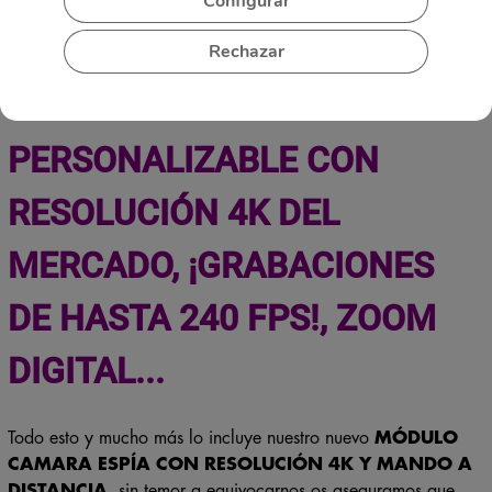
Configurar
Rechazar
EL ÚNICO MODULO
PERSONALIZABLE CON
RESOLUCIÓN 4K DEL
MERCADO, ¡GRABACIONES
DE HASTA 240 FPS!, ZOOM
DIGITAL..
.
Todo esto y mucho más lo incluye nuestro nuevo
MÓDULO
CAMARA ESPÍA CON RESOLUCIÓN 4K Y MANDO A
DISTANCIA
, sin temor a equivocarnos os aseguramos que