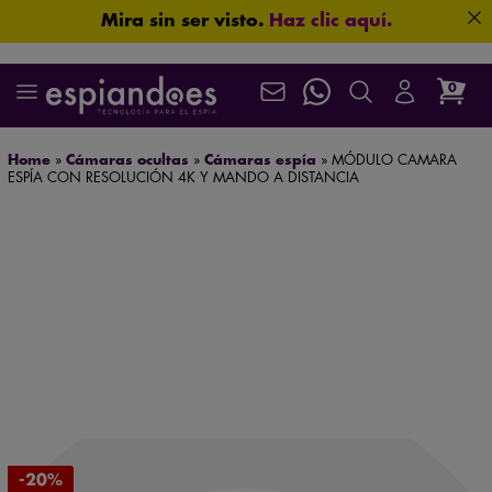
Mira sin ser visto.
Haz clic aquí.
Aprueba cualquier examen.
Haz clic aquí.
0
La ubicación nunca miente.
Haz clic aquí.
Que no se te escape nada.
Haz clic aquí.
Más seguridad para ti: 3 años de garantía.
Home
»
Cámaras ocultas
»
Cámaras espía
»
MÓDULO CAMARA
¿Seguro que no hablan de ti?
Haz clic aquí.
ESPÍA CON RESOLUCIÓN 4K Y MANDO A DISTANCIA
Mira nuestros productos en acción en el
canal oficial de YouTube
.
Máxima confidencialidad: paquetes neutros que
protegen su privacidad
Algunas imágenes lo cambian todo.
Haz clic aquí.
Envío gratuito en pedidos superiores a 60 €
Asistencia postventa garantizada de por vida
Localiza en segundos.
Haz clic aquí.
Tamaño mini. Prestaciones de gigante.
Haz clic aquí.
¿Necesitas asesoramiento especializado?
Habla ahora
con nuestros expertos.
-20%
¿Te están espiando?
Haz clic aquí.