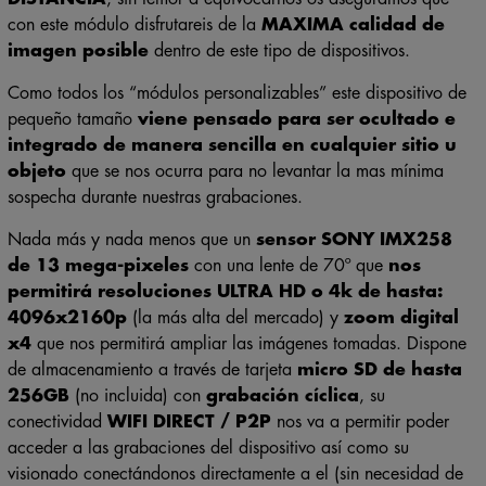
con este módulo disfrutareis de la
MAXIMA calidad de
imagen posible
dentro de este tipo de dispositivos.
Como todos los “módulos personalizables” este dispositivo de
pequeño tamaño
viene pensado para ser ocultado e
integrado de manera sencilla en cualquier sitio u
objeto
que se nos ocurra para no levantar la mas mínima
sospecha durante nuestras grabaciones.
Nada más y nada menos que
un
sensor SONY IMX258
de 13 mega-pixeles
con
una lente de 70º que
nos
permitirá resoluciones ULTRA HD o 4k de hasta:
4096x2160p
(la más alta del mercado) y
zoom digital
x4
que nos permitirá ampliar las imágenes tomadas. Dispone
de almacenamiento a través de tarjeta
micro SD de hasta
256GB
(no incluida) con
grabación cíclica
, su
conectividad
WIFI DIRECT / P2P
nos va a permitir poder
acceder a las grabaciones del dispositivo así como su
visionado conectándonos directamente a el (sin necesidad de
disponer de una conexión a internet para ello).