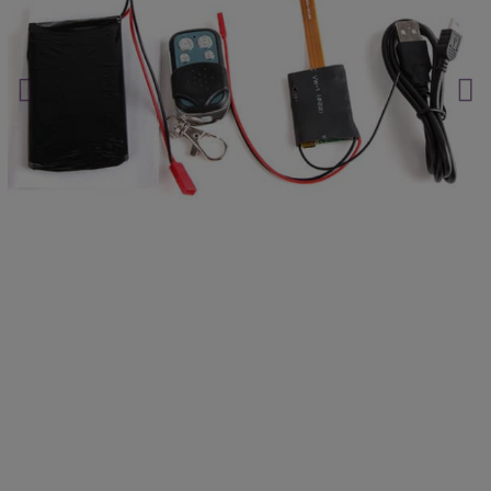
La ubicación nunca miente.
Haz clic aquí.
Envío gratuito en pedidos superiores a 60 €
¿Y si ya te están vigilando?
Haz clic aquí.