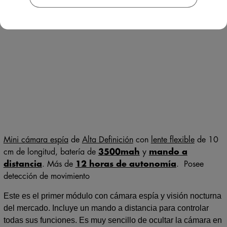
Mini cámara espía
de
Alta Definición
con
lente flexible
de 10
cm de longitud, batería de
3500mah
y
mando a
distancia
. Más de
12 horas de autonomía
. Posee
detección de movimiento
Este es el primer módulo con cámara espía y visión nocturna
del mercado. Incluye un mando a distancia para controlar
todas sus funciones. Es muy sencillo de ocultar la cámara en