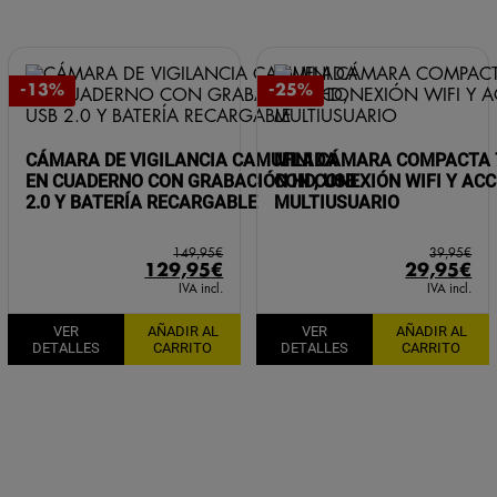
-13%
-25%
CÁMARA DE VIGILANCIA CAMUFLADA
MINI CÁMARA COMPACTA 
EN CUADERNO CON GRABACIÓN HD, USB
CON CONEXIÓN WIFI Y AC
2.0 Y BATERÍA RECARGABLE
MULTIUSUARIO
149,95
€
39,95
€
El
El
El
El
129,95
€
29,95
€
precio
precio
precio
pr
IVA incl.
IVA incl.
original
actual
original
ac
VER
AÑADIR AL
VER
AÑADIR AL
era:
es:
era:
es:
DETALLES
CARRITO
DETALLES
CARRITO
149,95€.
129,95€.
39,95€.
29