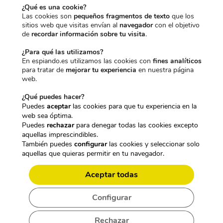
¿Qué es una cookie?
Las cookies son
pequeños fragmentos de texto
que los
sitios web que visitas envían al
navegador
con el objetivo
de
recordar información sobre tu visita
.
¿Para qué las utilizamos?
En espiando.es utilizamos las cookies con
fines analíticos
para tratar de
mejorar tu experiencia
en nuestra página
web.
¿Qué puedes hacer?
Puedes
aceptar
las cookies para que tu experiencia en la
web sea óptima.
Puedes
rechazar
para denegar todas las cookies excepto
aquellas imprescindibles.
También puedes
configurar
las cookies y seleccionar solo
CARACTERÍSTICAS TÉCNICAS:
aquellas que quieras permitir en tu navegador.
MÓDULO CÁMARA ESPÍA DVR PARA
Aceptar todas
OCULTAR FULL HD 1080P BATERÍA
3500MAH DETECCIÓN DE MOVIMIENTO
Configurar
Rechazar