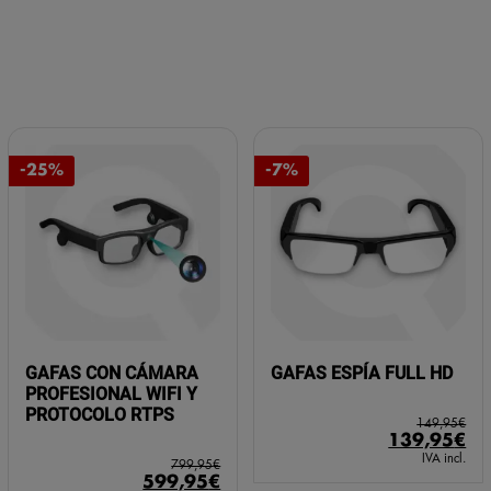
-25%
-7%
GAFAS CON CÁMARA
GAFAS ESPÍA FULL HD
PROFESIONAL WIFI Y
PROTOCOLO RTPS
149,95
€
El
El
139,95
€
precio
pr
IVA incl.
799,95
€