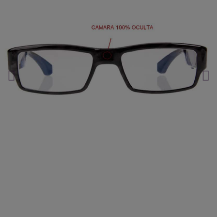
Localiza en segundos.
Haz clic aquí.
¿Y si ya te están vigilando?
Haz clic aquí.
Que no se te escape nada.
Haz clic aquí.