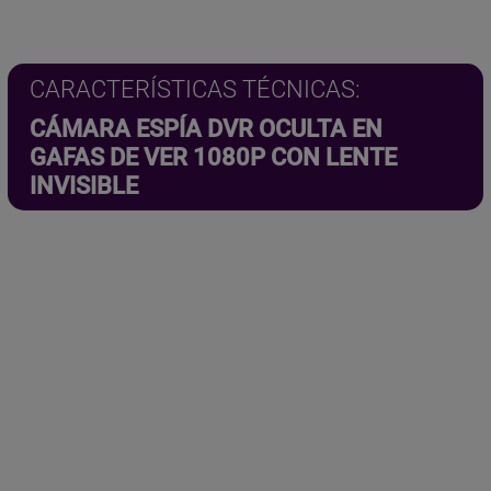
9
.
9
5
5
,
€
€
9
.
.
5
€
CARACTERÍSTICAS TÉCNICAS:
.
CÁMARA ESPÍA DVR OCULTA EN
GAFAS DE VER 1080P CON LENTE
INVISIBLE