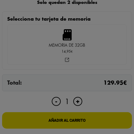
Solo quedan 2 disponibles
Selecciona tu tarjeta de memoria
MEMORIA DE 32GB
14,95
€
Total:
129.95
€
CÁMARA
+
-
ESPÍA
DVR
OCULTA
AÑADIR AL CARRITO
EN
GAFAS