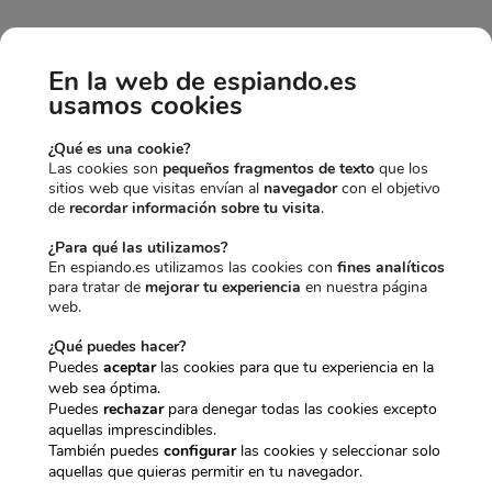
En la web de espiando.es
usamos cookies
¿Qué es una cookie?
Las cookies son
pequeños fragmentos de texto
que los
sitios web que visitas envían al
navegador
con el objetivo
ARTÍCULOS QUE OTROS AGENTES
de
recordar información sobre tu visita
.
HAN COMBINADO CON ESTE
¿Para qué las utilizamos?
GADGET
En espiando.es utilizamos las cookies con
fines analíticos
para tratar de
mejorar tu experiencia
en nuestra página
web.
-0,75€
-4,50€
¿Qué puedes hacer?
Puedes
aceptar
las cookies para que tu experiencia en la
web sea óptima.
Puedes
rechazar
para denegar todas las cookies excepto
aquellas imprescindibles.
También puedes
configurar
las cookies y seleccionar solo
CÁMARA ESPÍA
MEMORIA DE
PENDRIVE
aquellas que quieras permitir en tu navegador.
DVR OCULTA
32GB
ESPÍA CON