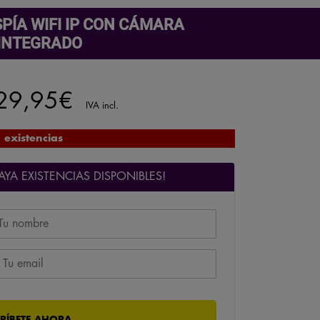
PÍA WIFI IP CON CÁMARA
 INTEGRADO
El
29,95
€
IVA incl.
ecio
precio
 existencias
iginal
actual
YA EXISTENCIAS DISPONIBLES!
a:
es:
69,95€.
129,95€.