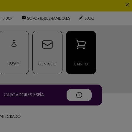
0
417007
SOPORTE@ESPIANDO.ES
BLOG
.
LOGIN
CONTACTO
CARRITO
ouTube
.
os expertos.
CARGADORES ESPÍA
privacidad
 INTEGRADO