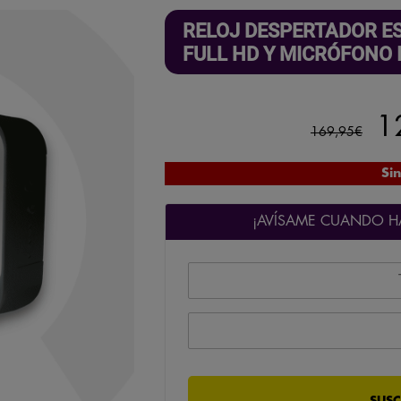
RELOJ DESPERTADOR ES
FULL HD Y MICRÓFONO
El
1
169,95
€
pr
Sin
or
¡AVÍSAME CUANDO HA
er
1