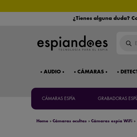
¿Tienes alguna duda? Co
Búsqued
de
product
AUDIO
CÁMARAS
DETEC
Mira 
¿Necesitas 
CÁMARAS ESPÍA
GRABADORAS ESPÍ
Máxima co
Home
»
Cámaras ocultas
»
Cámaras espía WiFi
»