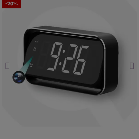
¿Seguro que no hablan de ti?
Haz clic aquí.
-20%
Mira nuestros productos en acción en el
canal oficial de YouTube
.