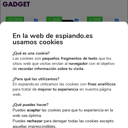
GADGET
-50,00€
-1,50€
-5,00€
En la web de espiando.es
usamos cookies
¿Qué es una cookie?
RELOJ
MEMORIA
CARGADOR
Las cookies son
pequeños fragmentos de texto
que los
sitios web que visitas envían al
navegador
con el objetivo
DESPERTADOR
128GB
ESPÍA CON
de
recordar información sobre tu visita
.
E
E
CON CÁMARA
29,95
€
28,45
€
CÁMARA FULL
l
l
ESPÍA 4K
HD
IVA incl.
¿Para qué las utilizamos?
p
p
E
E
ORIENTABLE
99,95
€
94,95
€
En espiando.es utilizamos las cookies con
fines analíticos
E
r
r
l
l
249,95
€
IVA incl.
para tratar de
mejorar tu experiencia
en nuestra página
l
E
e
e
p
p
199,95
€
IVA incl.
web.
p
l
c
c
r
r
r
p
i
i
e
e
¿Qué puedes hacer?
e
r
o
o
c
c
Puedes
aceptar
las cookies para que tu experiencia en la
Precio total:
c
e
o
a
i
i
web sea óptima.
379,85€
i
c
323,35€
r
c
o
o
Puedes
rechazar
para denegar todas las cookies excepto
o
i
i
t
o
a
aquellas imprescindibles.
Agregar 3 productos al
o
o
g
u
r
c