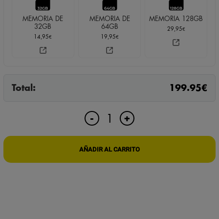
MEMORIA DE
MEMORIA DE
MEMORIA 128GB
32GB
64GB
29,95
€
14,95
19,95
€
€
Total:
199.95
€
RELOJ
+
-
DESPERTADOR
CON
CÁMARA
AÑADIR AL CARRITO
ESPÍA
4K
ORIENTABLE
cantidad