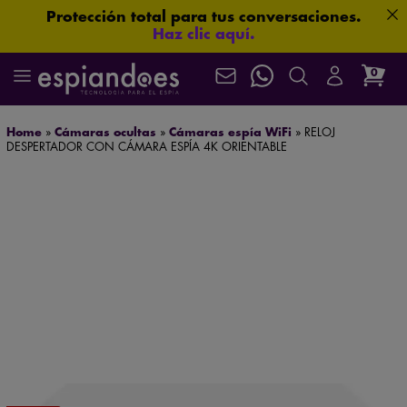
Protección total para tus conversaciones.
Haz clic aquí.
Aprueba cualquier examen.
Haz clic aquí.
0
¿Te están espiando?
Haz clic aquí.
Localiza en segundos.
Haz clic aquí.
Más seguridad para ti: 3 años de garantía.
Home
»
Cámaras ocultas
»
Cámaras espía WiFi
»
RELOJ
Tamaño mini. Prestaciones de gigante.
DESPERTADOR CON CÁMARA ESPÍA 4K ORIENTABLE
Haz clic aquí.
¿Y si ya te están vigilando?
Haz clic aquí.
Mira sin ser visto.
Haz clic aquí.
La ubicación nunca miente.
Haz clic aquí.
Algunas imágenes lo cambian todo.
Haz clic aquí.
Asistencia postventa garantizada de por vida
¿Necesitas asesoramiento especializado?
Habla ahora
con nuestros expertos.
Envío gratuito en pedidos superiores a 60 €
Que no se te escape nada.
Haz clic aquí.
Máxima confidencialidad: paquetes neutros que
protegen su privacidad