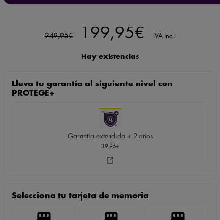
El
El
199,95
€
249,95
€
IVA incl.
precio
precio
Hay existencias
original
actual
Lleva tu garantía al siguiente nivel con
era:
es:
PROTEGE+
249,95€.
199,95€.
Garantía extendida + 2 años
39,95
€
Selecciona tu tarjeta de memoria