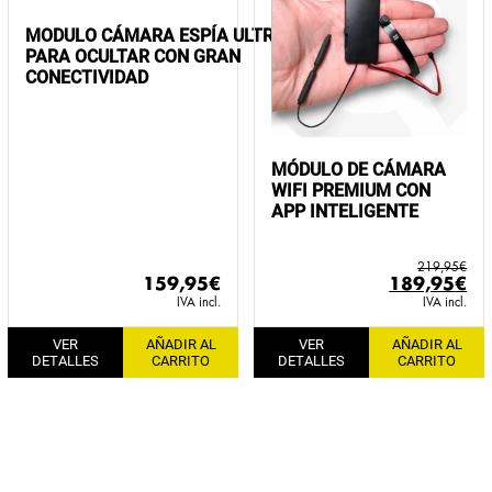
MODULO CÁMARA ESPÍA ULTRA HD
PARA OCULTAR CON GRAN
CONECTIVIDAD
MÓDULO DE CÁMARA
WIFI PREMIUM CON
APP INTELIGENTE
219,95
€
El
El
159,95
€
189,95
€
precio
pr
IVA incl.
IVA incl.
original
ac
VER
AÑADIR AL
VER
AÑADIR AL
era:
es:
DETALLES
CARRITO
DETALLES
CARRITO
219,95€.
18