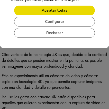
aquellas que quieras permitir en tu navegador.
Además de una resolución más alta, la tecnología 4K también
Aceptar todas
ofrece otras ventajas a los usuarios. Una de ellas es que,
debido a la naturaleza nítida y clara de la imagen, se puede
Configurar
disfrutar de contenido en una pantalla mucho más grande sin
perder calidad.
Rechazar
También es posible ver contenido en 4K en una pantalla más
pequeña y aún así disfrutar de una imagen nítida y clara.
Otra ventaja de la tecnología 4K es que, debido a la cantidad
de detalles que se pueden mostrar en la pantalla, es posible
ver imágenes con mayor profundidad y claridad.
Esto es especialmente útil en cámaras de video y cámaras
espía con tecnología 4K, ya que permite capturar imágenes
con una claridad y detalle sorprendentes.
Incluso las gafas con cámara 4K están disponibles para
aquellos que quieran experimentar con la captura de vídeo en
4K.