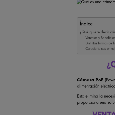
Índice
¿Qué quiere decir cá
Ventajas y Beneficio
Distintas formas de
Características prin
¿
Cámara PoE
(Power
alimentación eléctrica
Esto elimina la neces
proporciona una soluc
VENTA