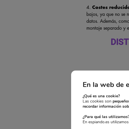
4.
Costes reducid
bajos, ya que no se n
datos. Además, como e
montaje separado y el
DIS
Existen varias
forma
En la web de 
–
Cámaras IP con 
¿Qué es una cookie?
Estas cámaras se inst
Las cookies son
pequeños
recordar información sobr
al mismo tiempo. Esto
¿Para qué las utilizamos
–
Cámaras Wireles
En espiando.es utilizamos