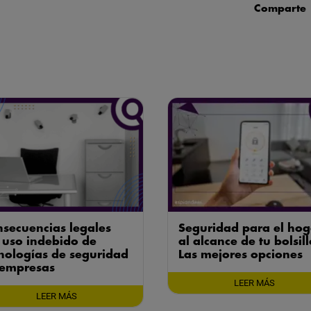
Comparte
secuencias legales
Seguridad para el hog
 uso indebido de
al alcance de tu bolsill
nologías de seguridad
Las mejores opciones
 empresas
LEER MÁS
LEER MÁS