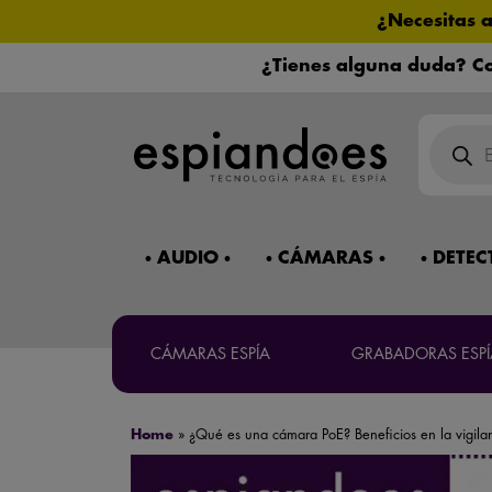
¿Necesitas 
¿Tienes alguna duda? Co
Búsqued
de
product
Máxima co
AUDIO
CÁMARAS
DETEC
CÁMARAS ESPÍA
GRABADORAS ESPÍ
Mira 
Home
»
¿Qué es una cámara PoE? Beneficios en la vigila