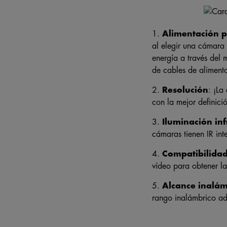
1.
Alimentación p
al elegir una cámara 
energía a través del 
de cables de aliment
2.
Resolución
: ¡La
con la mejor definici
3.
Iluminación inf
cámaras tienen IR int
4.
Compatibilidad
vídeo para obtener la
5.
Alcance inalám
rango inalámbrico ad