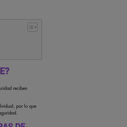
E?
guridad reciben
ividual, por lo que
eguridad.
RAS DE