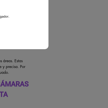
tan cables. La
alación sea aún más
egador.
o el monitoreo mucho
ita su instalación y
s áreas. Estas
e y precisa. Por
cuado.
 CÁMARAS
TA