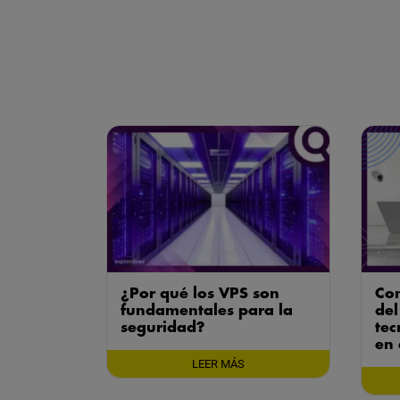
¿Por qué los VPS son
Con
fundamentales para la
del
seguridad?
tec
en
LEER MÁS