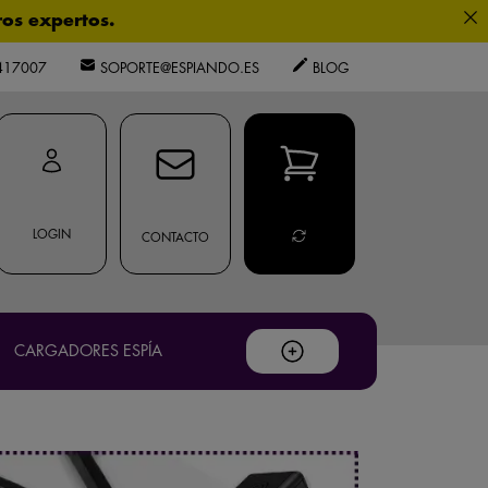
os expertos.
417007
SOPORTE@ESPIANDO.ES
BLOG
privacidad
LOGIN
CONTACTO
.
CARGADORES ESPÍA
ouTube
.