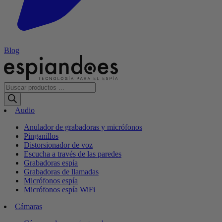
Blog
Búsqueda
de
productos
Audio
Anulador de grabadoras y micrófonos
Pinganillos
Distorsionador de voz
Escucha a través de las paredes
Grabadoras espía
Grabadoras de llamadas
Micrófonos espía
Micrófonos espía WiFi
Cámaras