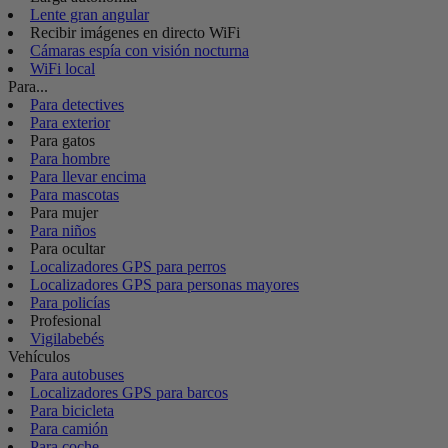
Lente gran angular
Recibir imágenes en directo WiFi
Cámaras espía con visión nocturna
WiFi local
Para...
Para detectives
Para exterior
Para gatos
Para hombre
Para llevar encima
Para mascotas
Para mujer
Para niños
Para ocultar
Localizadores GPS para perros
Localizadores GPS para personas mayores
Para policías
Profesional
Vigilabebés
Vehículos
Para autobuses
Localizadores GPS para barcos
Para bicicleta
Para camión
Para coche