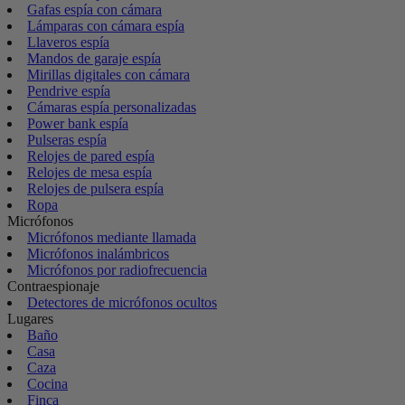
Gafas espía con cámara
Lámparas con cámara espía
Llaveros espía
Mandos de garaje espía
Mirillas digitales con cámara
Pendrive espía
Cámaras espía personalizadas
Power bank espía
Pulseras espía
Relojes de pared espía
Relojes de mesa espía
Relojes de pulsera espía
Ropa
Micrófonos
Micrófonos mediante llamada
Micrófonos inalámbricos
Micrófonos por radiofrecuencia
Contraespionaje
Detectores de micrófonos ocultos
Lugares
Baño
Casa
Caza
Cocina
Finca