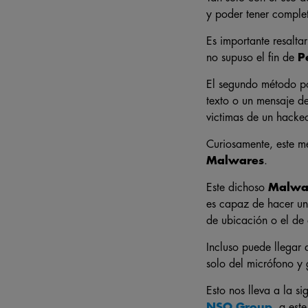
y poder tener complet
Es importante resalt
no supuso el fin de
P
El segundo método por
texto o un mensaje de
victimas de un hackeo
Curiosamente, este m
Malwares
.
Este dichoso
Malwa
es capaz de hacer un
de ubicación o el de
Incluso puede llegar 
solo del micrófono y 
Esto nos lleva a la s
NSO Group
, a est