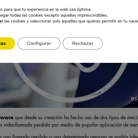
s para que tu experiencia en la web sea óptima.
egar todas las cookies excepto aquellas imprescindibles.
ar
las cookies y seleccionar solo aquellas que quieras permitir en tu nav
das
Configurar
Rechazar
tware
que desde su creación ha hecho uso de dos tipos de mecá
a videollamada perdida por medio de popular aplicación de men
e una llamada perdida a una determinada persona se podría infec