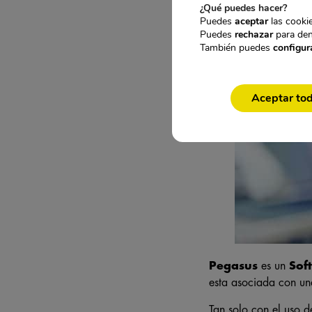
¿Qué puedes hacer?
Puedes
aceptar
las cookie
Puedes
rechazar
para den
También puedes
configur
Aceptar to
Pegasus
es un
Sof
esta asociada con un
Tan solo con el uso d