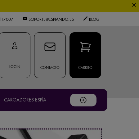
0
417007
SOPORTE@ESPIANDO.ES
BLOG
os expertos.
ouTube
.
privacidad
LOGIN
CONTACTO
CARRITO
.
CARGADORES ESPÍA