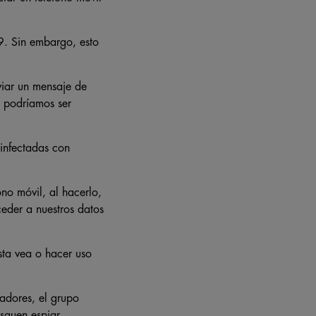
9. Sin embargo, esto
viar un mensaje de
a podríamos ser
infectadas con
no móvil, al hacerlo,
eder a nuestros datos
sta vea o hacer uso
adores, el grupo
squen espiar