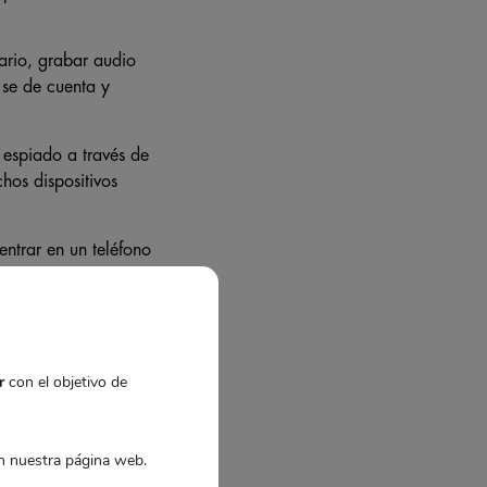
uario, grabar audio
 se de cuenta y
 espiado a través de
hos dispositivos
entrar en un teléfono
.
r
con el objetivo de
 nuestra página web.