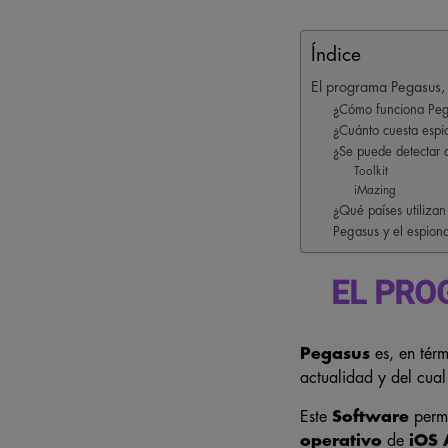
Índice
El programa Pegasus, 
¿Cómo funciona Pe
¿Cuánto cuesta espi
¿Se puede detectar 
Toolkit
iMazing
¿Qué países utiliza
Pegasus y el espiona
EL PRO
Pegasus
es, en térm
actualidad y del cual
Este
Software
permi
operativo
de
iOS