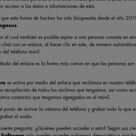
o acceso a los datos e informaciones de esta.
ar que esta forma de hackeo ha sido bloqueada desde el año 201
egasus
.
 el cual también es posible espiar a una persona consiste en en
 chat con un enlace, al hacer clic en este, de manera automátic
 del teléfono móvil.
étodo del enlace es la forma más común en que las personas son 
re
se activa por medio del enlace que recibimos en nuestro teléfo
a recopilación de todos los archivos que tengamos, así como acc
 otros contactos que tengamos agregados en el móvil.
al punto de activar la cámara del teléfono y grabar todo lo que e
grabar el audio.
iguiente pregunta: ¿Quiénes pueden acceder a esto? Según sus cre
e
Software
solo pueden acceder gobiernos democráticos que bu