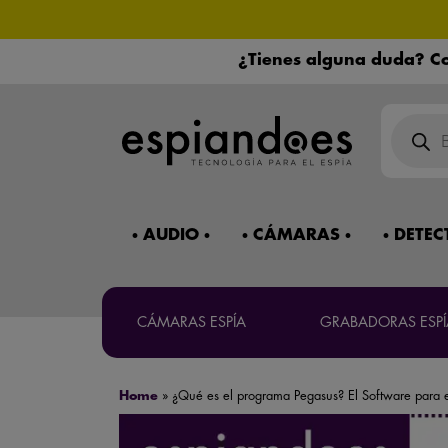
¿Tienes alguna duda? Co
¿Necesitas 
Mira 
Búsqued
de
product
Máxima co
AUDIO
CÁMARAS
DETEC
CÁMARAS ESPÍA
GRABADORAS ESPÍ
Home
»
¿Qué es el programa Pegasus? El Software para e