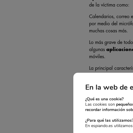
de la víctima como:
Calendarios, correo e
por medio del micróf
muchas cosas más.
Lo más grave de todo 
algunas
aplicacion
móviles.
La principal caracter
móvil de una forma ba
En la web de 
¿Qué es una cookie?
Las cookies son
pequeños
recordar información sobr
¿Para qué las utilizamos
En espiando.es utilizamos