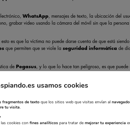
lectrónico,
WhatsApp
, mensajes de texto, la ubicación del us
ono, grabar video usando la cámara del móvil sin que la persona
esto es que la víctima no puede darse cuenta de que está siendo
es
que permiten que se viole la
seguridad informática
de dic
ística de
Pegasus
, y lo que lo hace tan peligroso, es que puede 
stante sencilla y rápida: basta con darle clic a un simple enlace
espiando.es usamos cookies
¿CÓMO FUNCIONA PEGASUS?
 fragmentos de texto
que los sitios web que visitas envían al
navegado
e tu visita
.
?
 las cookies con
fines analíticos
para tratar de
mejorar tu experiencia
en