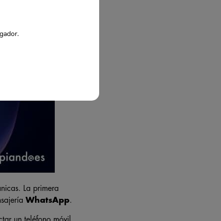
egador.
nicas. La primera
sajería
WhatsApp
.
tar un teléfono móvil