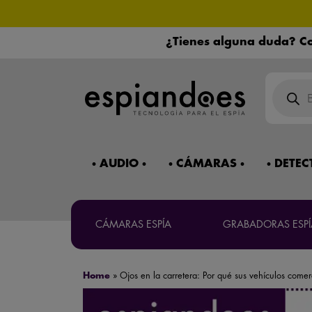
¿Tienes alguna duda? Co
¿Necesitas 
Búsqued
de
product
Mira 
AUDIO
CÁMARAS
DETEC
Máxima co
CÁMARAS ESPÍA
GRABADORAS ESPÍ
Home
»
Ojos en la carretera: Por qué sus vehículos com