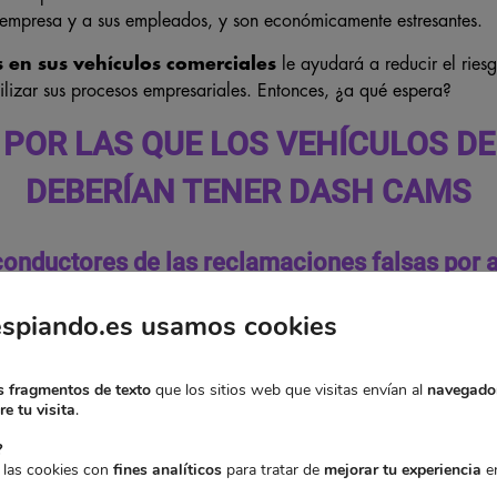
 empresa y a sus empleados, y son económicamente estresantes.
 en sus vehículos comerciales
le ayudará a reducir el ries
ilizar sus procesos empresariales. Entonces, ¿a qué espera?
POR LAS QUE LOS VEHÍCULOS DE
DEBERÍAN TENER DASH CAMS
conductores de las reclamaciones falsas por 
las estafas
espiando.es usamos cookies
 fragmentos de texto
que los sitios web que visitas envían al
navegado
e tu visita
.
?
 las cookies con
fines analíticos
para tratar de
mejorar tu experiencia
en