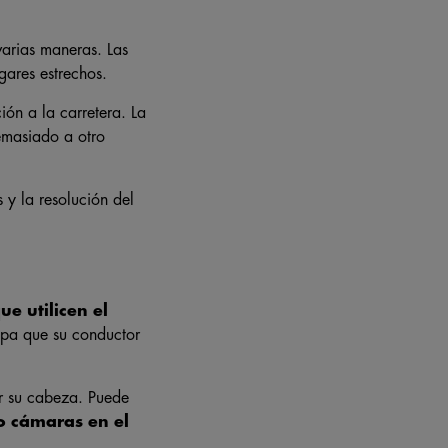
arias maneras. Las
gares estrechos.
ón a la carretera. La
emasiado a otro
s y la resolución del
e utilicen el
pa que su conductor
r su cabeza. Puede
o cámaras en el