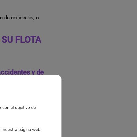
go de accidentes, a
 SU FLOTA
accidentes y de
r
con el objetivo de
 nuestra página web.