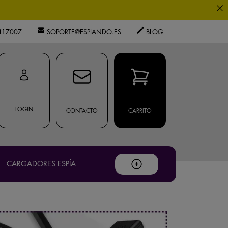
0
417007
SOPORTE@ESPIANDO.ES
BLOG
os expertos.
.
ouTube
.
LOGIN
CONTACTO
CARRITO
privacidad
CARGADORES ESPÍA