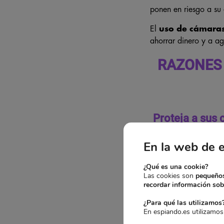
ponen en riesgo a su
El
uso de cámaras
ahorrar dinero y a ag
RAZONES 
Proteja a sus 
En la web de 
¿Qué es una cookie?
Las cookies son
pequeños
recordar información sobr
¿Para qué las utilizamos
En espiando.es utilizamos