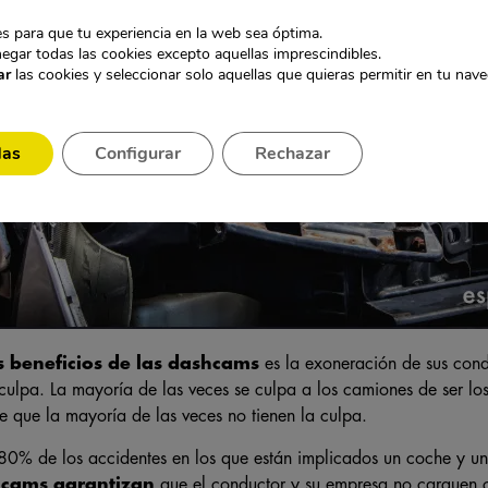
s para que tu experiencia en la web sea óptima.
egar todas las cookies excepto aquellas imprescindibles.
ar
las cookies y seleccionar solo aquellas que quieras permitir en tu nav
das
Configurar
Rechazar
 beneficios de las dashcams
es la exoneración de sus cond
culpa. La mayoría de las veces se culpa a los camiones de ser los
e que la mayoría de las veces no tienen la culpa.
 80% de los accidentes en los que están implicados un coche y un
 cams garantizan
que el conductor y su empresa no carguen c