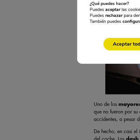
¿Qué puedes hacer?
Puedes
aceptar
las cookie
Puedes
rechazar
para den
También puedes
configur
Aceptar to
Uno de los
mayores
que no fueron por su 
accidentes, a pesar d
De hecho, en casi el
del coche. Las
dash