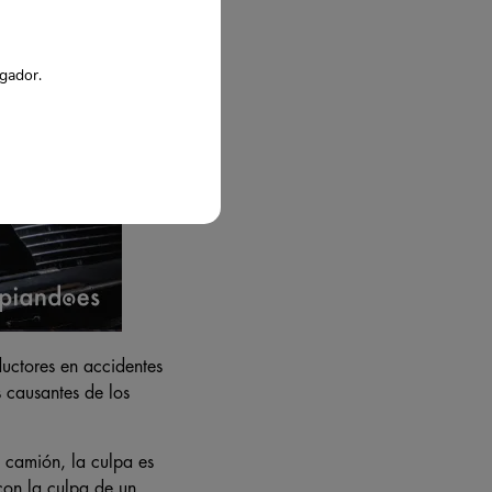
egador.
uctores en accidentes
 causantes de los
 camión, la culpa es
on la culpa de un