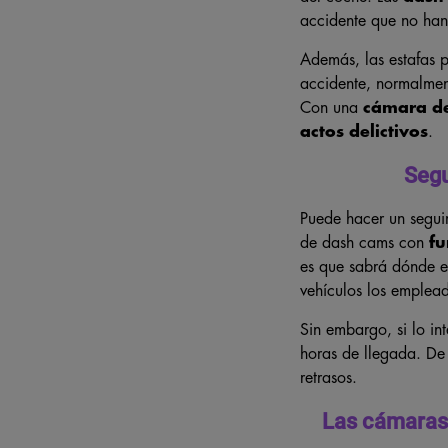
accidente que no ha
Además, las estafas p
accidente, normalment
Con una
cámara de
actos delictivos
.
Segu
Puede hacer un seguim
de dash cams con
fu
es que sabrá dónde e
vehículos los empleado
Sin embargo, si lo in
horas de llegada. De 
retrasos.
Las cámaras 