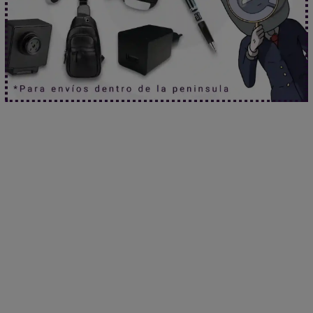
canal oficial de YouTube
.
¿Necesitas asesoramiento especializado?
Habla ahora
con nuestros expertos.