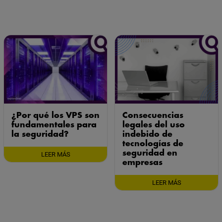
¿Por qué los VPS son
Consecuencias
fundamentales para
legales del uso
la seguridad?
indebido de
tecnologías de
seguridad en
LEER MÁS
empresas
LEER MÁS