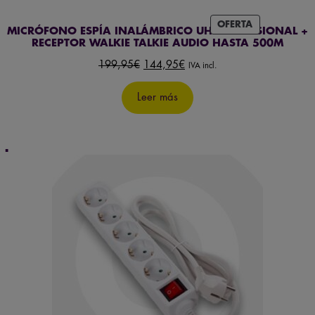
PRODUCTO
OFERTA
MICRÓFONO ESPÍA INALÁMBRICO UHF PROFESIONAL +
EN
RECEPTOR WALKIE TALKIE AUDIO HASTA 500M
OFERTA
El
El
199,95
€
144,95
€
IVA incl.
precio
precio
original
actual
Leer más
era:
es:
199,95€.
144,95€.