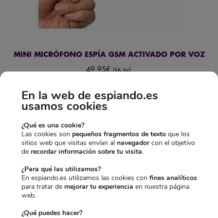
MINI MICRÓFONO ESPÍA GSM ACTIVADO POR VOZ
49,95
€
IVA incl.
Añadir al carrito
En la web de espiando.es
usamos cookies
¿Qué es una cookie?
A continuación, te presentamos un
mini micrófono espía
Las cookies son
pequeños fragmentos de texto
que los
con tecnología oculta
Wireless GSM
. Con este dispositivo se
sitios web que visitas envían al
navegador
con el objetivo
de
recordar información sobre tu visita
.
podrá escuchar conversaciones en alta calidad gracias a sus 2
micrófonos de altísima sensibilidad.
¿Para qué las utilizamos?
En espiando.es utilizamos las cookies con
fines analíticos
Con este micrófono se podrá realizar escuchas sin límite de
para tratar de
mejorar tu experiencia
en nuestra página
distancia gracias a su tecnología GSM. Aparte, es muy fácil
web.
de ocultar por su tamaño y apariencia, ya que funciona con
¿Qué puedes hacer?
una
tarjeta SIM
de cualquier compañía.