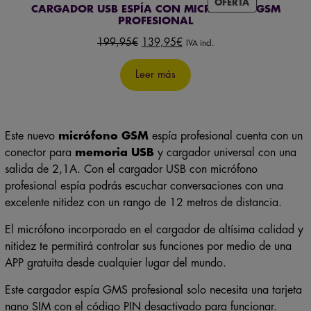
EN
PROFESIONAL
OFERTA
El
El
199,95
€
139,95
€
IVA incl.
precio
precio
original
actual
Leer más
era:
es:
199,95€.
139,95€.
Este nuevo
micrófono GSM
espía profesional cuenta con un
conector para
memoria USB
y cargador universal con una
salida de 2,1A. Con el cargador USB con micrófono
profesional espía podrás escuchar conversaciones con una
excelente nitidez con un rango de 12 metros de distancia.
El micrófono incorporado en el cargador de altísima calidad y
nitidez te permitirá controlar sus funciones por medio de una
APP gratuita desde cualquier lugar del mundo.
Este cargador espía GMS profesional solo necesita una tarjeta
nano SIM con el código PIN desactivado para funcionar.