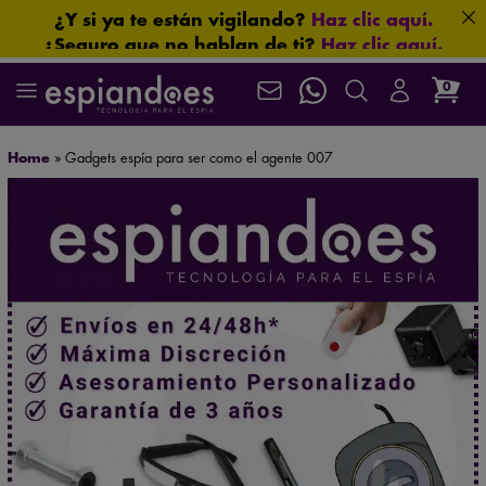
¿Y si ya te están vigilando?
Haz clic aquí.
¿Seguro que no hablan de ti?
Haz clic aquí.
0
Envío gratuito en pedidos superiores a 60 €
La ubicación nunca miente.
Haz clic aquí.
Localiza en segundos.
Haz clic aquí.
Home
»
Gadgets espía para ser como el agente 007
Más seguridad para ti: 3 años de garantía.
Mira nuestros productos en acción en el
canal oficial de YouTube
.
Máxima confidencialidad: paquetes neutros que
protegen su privacidad
¿Te están espiando?
Haz clic aquí.
Que no se te escape nada.
Haz clic aquí.
¿Necesitas asesoramiento especializado?
Habla ahora
con nuestros expertos.
Asistencia postventa garantizada de por vida
Algunas imágenes lo cambian todo.
Haz clic aquí.
Protección total para tus conversaciones.
Haz clic aquí.
Aprueba cualquier examen.
Haz clic aquí.