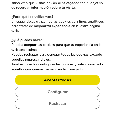
sitios web que visitas envían al
navegador
con el objetivo
de
recordar información sobre tu visita
.
¿Para qué las utilizamos?
CÁMARA ESPÍA OCULTA EN BOTÓN CON CABLE USB 1M
En espiando.es utilizamos las cookies con
fines analíticos
PARA CONECTAR A SMARTPHONE ANDROID
para tratar de
mejorar tu experiencia
en nuestra página
web.
129,95
€
IVA incl.
¿Qué puedes hacer?
Añadir al carrito
Puedes
aceptar
las cookies para que tu experiencia en la
web sea óptima.
Puedes
rechazar
para denegar todas las cookies excepto
aquellas imprescindibles.
También puedes
configurar
las cookies y seleccionar solo
Esta cámara viene oculta en un botón que trae cable micro
aquellas que quieras permitir en tu navegador.
USB
para se conectado al dispositivo móvil. Puedes hacer
filmaciones desde tu smartphone solo conectando la cámara al
Aceptar todas
puerto de USB de tu teléfono.
Configurar
Las grabaciones son con calidad HD y 720 P. Es sencilla y
fácil de manejar mediante la descarga de la APP para
Rechazar
Android. Se puede instalar en camisas o polos. El cable
USB
es de 1 metros de longitud y la lente es de 3.6 mm, cuenta