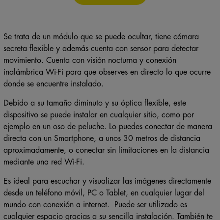
189,95€.
169,95€.
Se trata de un módulo que se puede ocultar, tiene cámara
secreta flexible y además cuenta con sensor para detectar
movimiento. Cuenta con visión nocturna y conexión
inalámbrica Wi-Fi para que observes en directo lo que ocurre
donde se encuentre instalado.
Debido a su tamaño diminuto y su óptica flexible, este
dispositivo se puede instalar en cualquier sitio, como por
ejemplo en un oso de peluche. Lo puedes conectar de manera
directa con un Smartphone, a unos 30 metros de distancia
aproximadamente, o conectar sin limitaciones en la distancia
mediante una red Wi-Fi.
Es ideal para escuchar y visualizar las imágenes directamente
desde un teléfono móvil, PC o Tablet, en cualquier lugar del
mundo con conexión a internet. Puede ser utilizado es
cualquier espacio gracias a su sencilla instalación. También te
permite realizar capturas de pantalla desde el Smartphone.