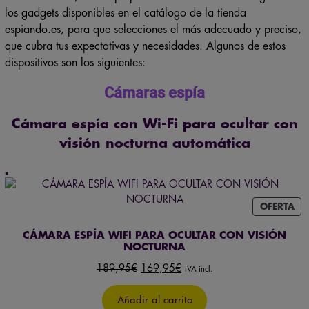
espiando.es, para que selecciones el más adecuado y preciso,
que cubra tus expectativas y necesidades. Algunos de estos
dispositivos son los siguientes:
Cámaras espía
Cámara espía con Wi-Fi para ocultar con
visión nocturna automática
PR
OFERTA
EN
OF
CÁMARA ESPÍA WIFI PARA OCULTAR CON VISIÓN
NOCTURNA
El
El
189,95
€
169,95
€
IVA incl.
precio
precio
original
actual
Añadir al carrito
era:
es: