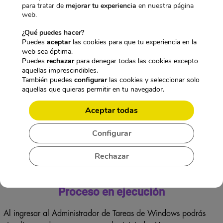
para tratar de
mejorar tu experiencia
en nuestra página
qué sucede y, salvo que se use la
webcam
para otro
web.
programa, puede que suceda un ataque cibernético.
¿Qué puedes hacer?
Puedes
aceptar
las cookies para que tu experiencia en la
Archivos almacenados
web sea óptima.
Puedes
rechazar
para denegar todas las cookies excepto
Si usas la
webcam
para hacer un vídeo o tomar una foto, es
aquellas imprescindibles.
También puedes
configurar
las cookies y seleccionar solo
ideal contar con la opción para almacenar un archivo en el
aquellas que quieras permitir en tu navegador.
sistema. Para usarlo, se crean videos o fotografías. Aunque,
hay que tener en cuenta si aparecen ciertas grabaciones que tú
Aceptar todas
no has empezado, puede significar que hay algo extraño.
Configurar
Esto es una prueba de que la
webcam
ha sido hackeada.
Sin embargo, esto no significa que la estén atacando, pero
Rechazar
aun así es una señal importante si observas que se ha
guardado.
Proceso en ejecución
Al ingresar al Administrador de Tareas de Windows podrás