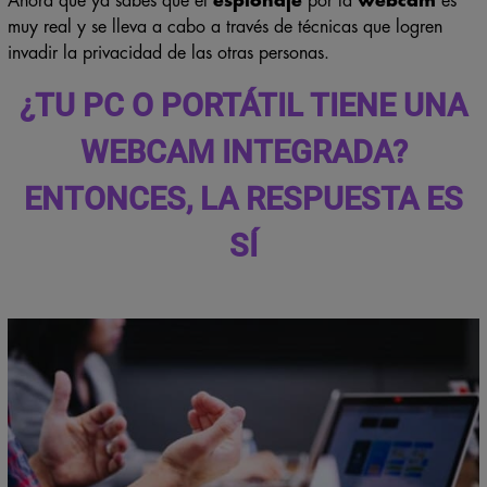
Ahora que ya sabes que el
espionaje
por la
webcam
es
muy real y se lleva a cabo a través de técnicas que logren
invadir la privacidad de las otras personas.
¿TU PC O PORTÁTIL TIENE UNA
WEBCAM INTEGRADA?
ENTONCES, LA RESPUESTA ES
SÍ