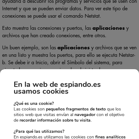
ayudaría a descubrir los programas y servicios que se usen con
Internet y que se pueden enviar datos. Para ver este tipo de
conexiones se puede usar el comando Netstat.
Esto muestra las conexiones y puertos, las
aplicaciones
y
archivos que han creado conexiones, entre otros.
Un buen ejemplo, son las
aplicaciones
y archivos que se ven
en una listo y muestra los puertos, para ello se ejecuta Netstar-
b. Se debe ir a Inicio, abrir el Símbolo del sistema, para
ejecutarlo se requiere permisos de administrador.
En la web de espiando.es
Un mensaje de error
usamos cookies
Es común si usas la
webcam
en un programa, aparecerá un
¿Qué es una cookie?
error si inicias otro. En general, el mensaje que aparece dice
Las cookies son
pequeños fragmentos de texto
que los
que está en uso y que se cierre para el proceso. Si esto
sitios web que visitas envían al
navegador
con el objetivo
sucede, esto significaría que hay un
malware
que la tiene en
de
recordar información sobre tu visita
.
uso.
¿Para qué las utilizamos?
En espiando.es utilizamos las cookies con
fines analíticos
Si estas siendo afectado por esto, es importante verificar por