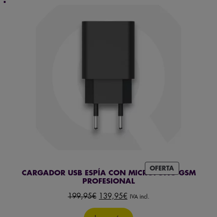
PRODUCTO
OFERTA
CARGADOR USB ESPÍA CON MICRÓFONO GSM
EN
PROFESIONAL
OFERTA
El
El
199,95
€
139,95
€
IVA incl.
precio
precio