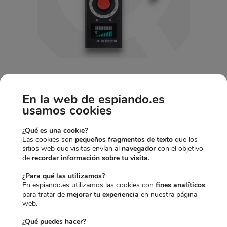
DETECTOR DE CÁMARAS OCULTAS MICRÓFONOS GSM
ESPÍA TELEFONO MOVIL RADIOFRECUENCIA
En la web de espiando.es
usamos cookies
99,95
€
IVA incl.
¿Qué es una cookie?
Añadir al carrito
Las cookies son
pequeños fragmentos de texto
que los
sitios web que visitas envían al
navegador
con el objetivo
de
recordar información sobre tu visita
.
¿Para qué las utilizamos?
En espiando.es utilizamos las cookies con
fines analíticos
para tratar de
mejorar tu experiencia
en nuestra página
web.
¿Qué puedes hacer?