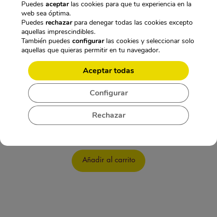
Puedes
aceptar
las cookies para que tu experiencia en la
web sea óptima.
Puedes
rechazar
para denegar todas las cookies excepto
aquellas imprescindibles.
También puedes
configurar
las cookies y seleccionar solo
aquellas que quieras permitir en tu navegador.
Aceptar todas
Configurar
Rechazar
DETECTOR DE LAPAS GPS GSM 3G 4G WIFI
PROFESIONAL
379,95
€
IVA incl.
Añadir al carrito