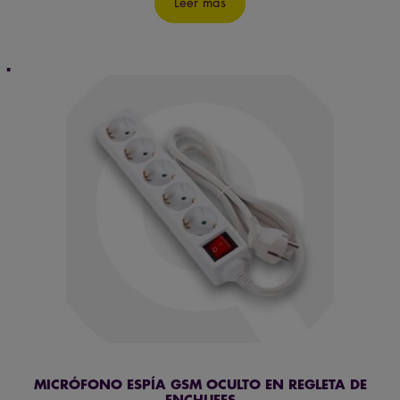
original
actual
Leer más
era:
es:
199,95€.
139,95€.
MICRÓFONO ESPÍA GSM OCULTO EN REGLETA DE