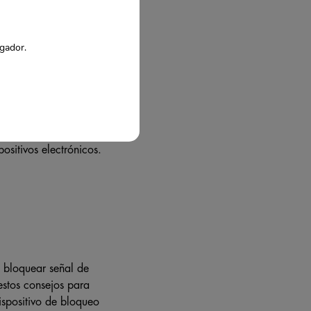
as para ayudarlo a
egador.
ro?
n bien protegida.
n bien protegidos.
mbio de las
ositivos electrónicos.
 bloquear señal de
estos consejos para
ispositivo de bloqueo