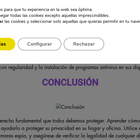
 ocultas en lugares sospechosos y utilizar un detector de cámar
s para que tu experiencia en la web sea óptima.
ultas.
egar todas las cookies excepto aquellas imprescindibles.
ar
las cookies y seleccionar solo aquellas que quieras permitir en tu nav
ómo puedo proteger mi privacidad en el futu
vacidad en el futuro asegurándose de que su hogar u oficina esté
das
Configurar
Rechazar
vacidad en el futuro asegurándose de que su hogar u oficina esté
 instalación de cámaras de seguridad en su hogar u oficina, el ca
on regularidad y la instalación de programas antivirus en sus disp
CONCLUSIÓN
derecho fundamental que todos debemos proteger. Aprender cómo
yudarlo a proteger su privacidad en su hogar y oficina. Utilice 
ámaras espía, y asegúrese de verificar la legalidad de cualquier d