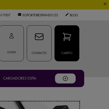
0
417007
SOPORTE@ESPIANDO.ES
BLOG
ouTube
.
os expertos.
LOGIN
CONTACTO
CARRITO
.
CARGADORES ESPÍA
privacidad