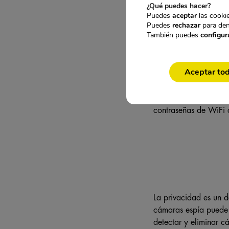
¿Qué puedes hacer?
Puede buscar cámaras
Puedes
aceptar
las cookie
encontrar cámaras oc
Puedes
rechazar
para den
También puedes
configur
¿C
Puede proteger su pri
Aceptar to
Puede proteger su pri
Esto puede incluir la
contraseñas de WiFi c
La privacidad es un 
cámaras espía puede a
detectar y eliminar c