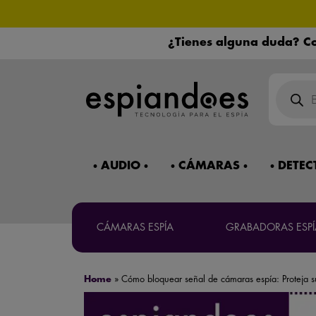
¿Tienes alguna duda? Co
Búsqued
de
product
Mira 
¿Necesitas 
AUDIO
CÁMARAS
DETEC
CÁMARAS ESPÍA
GRABADORAS ESPÍ
Máxima co
Home
»
Cómo bloquear señal de cámaras espía: Proteja s