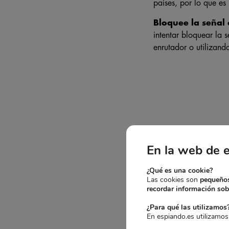
países, por lo que es 
Bloquee la señal 
intentar bloquear la 
enrutador o utilizand
¿
En la web de 
El bloqueo de la seña
¿Qué es una cookie?
legalidad antes de us
Las cookies son
pequeños
recordar información sobr
¿Cómo puedo sa
¿Para qué las utilizamos
En espiando.es utilizamos