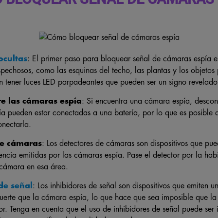
ocultas
: El primer paso para bloquear señal de cámaras espía es
pechosos, como las esquinas del techo, las plantas y los objeto
 tener luces LED parpadeantes que pueden ser un signo revelador
re las cámaras espía
: Si encuentra una cámara espía, desconé
a pueden estar conectadas a una batería, por lo que es posible
nectarla.
de cámaras
: Los detectores de cámaras son dispositivos que pue
encia emitidas por las cámaras espía. Pase el detector por la habi
 cámara en esa área.
de señal
: Los inhibidores de señal son dispositivos que emiten u
fuerte que la cámara espía, lo que hace que sea imposible que la
or. Tenga en cuenta que el uso de inhibidores de señal puede ser 