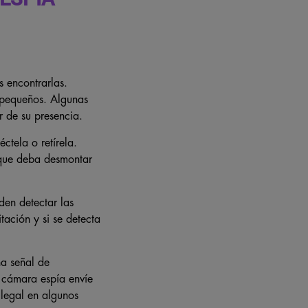
 encontrarlas.
s pequeños. Algunas
 de su presencia.
ctela o retírela.
 que deba desmontar
den detectar las
tación y si se detecta
na señal de
 cámara espía envíe
ilegal en algunos