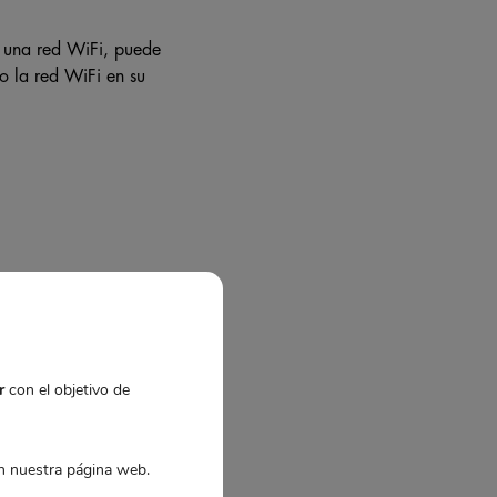
a una red WiFi, puede
o la red WiFi en su
a?
rtante verificar la
r
con el objetivo de
a en mi hogar u
 nuestra página web.