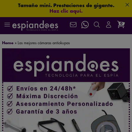
Tamaño mini. Prestaciones de gigante.
Haz clic aquí.
¿Seguro que no hablan de ti?
Haz clic aquí.
0
Más seguridad para ti: 3 años de garantía.
Envío gratuito en pedidos superiores a 60 €
Asistencia postventa garantizada de por vida
Home
»
Las mejores cámaras antiokupas
Que no se te escape nada.
Haz clic aquí.
Protección total para tus conversaciones.
Haz clic aquí.
¿Necesitas asesoramiento especializado?
Habla ahora
con nuestros expertos.
¿Te están espiando?
Haz clic aquí.
Aprueba cualquier examen.
Haz clic aquí.
Mira nuestros productos en acción en el
canal oficial de YouTube
.
Localiza en segundos.
Haz clic aquí.
Algunas imágenes lo cambian todo.
Haz clic aquí.
¿Y si ya te están vigilando?
Haz clic aquí.
La ubicación nunca miente.
Haz clic aquí.