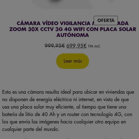
PRODUCT
OFERTA
CÁMARA VÍDEO VIGILANCIA MOTORIZADA
EN
ZOOM 30X CCTV 3G 4G WIFI CON PLACA SOLAR
OFERTA
AUTÓNOMA
El
El
999,95
€
699,95
€
IVA incl.
precio
precio
original
actual
Leer más
era:
es:
999,95€.
699,95€.
Esta es una cámara resulta ideal para ubicar en viviendas que
no disponen de energía eléctrica ni internet, en vista de que
usa una placa solar muy eficiente, al tiempo que tiene una
batería de litio de 40 Ah y un router con tecnología 4G, con
los que envía las imágenes hacia cualquier otro equipo en
cualquier parte del mundo.