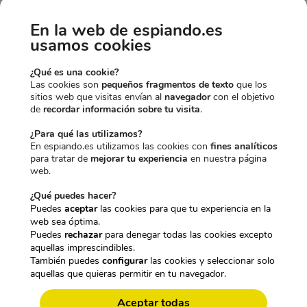
En la web de espiando.es
usamos cookies
¿Qué es una cookie?
Las cookies son
pequeños fragmentos de texto
que los
PRODUCT
OFERTA
sitios web que visitas envían al
navegador
con el objetivo
CÁMARA DE SEGURIDAD WIFI 5 EN 1 CON
EN
de
recordar información sobre tu visita
.
VISIÓN NOCTURNA Y SEGUIMIENTO
OFERTA
AUTOMÁTICO
¿Para qué las utilizamos?
En espiando.es utilizamos las cookies con
fines analíticos
El
El
229,95
€
189,95
€
IVA incl.
para tratar de
mejorar tu experiencia
en nuestra página
precio
precio
web.
original
actual
Añadir al carrito
¿Qué puedes hacer?
era:
es:
Puedes
aceptar
las cookies para que tu experiencia en la
229,95€.
189,95€.
web sea óptima.
Puedes
rechazar
para denegar todas las cookies excepto
aquellas imprescindibles.
Cuando se trata de proteger una vivienda vacía, segunda
También puedes
configurar
las cookies y seleccionar solo
residencia, local o nave frente a intentos de ocupación, no
aquellas que quieras permitir en tu navegador.
basta con una cámara convencional. Esta
cámara de
seguridad 5 en 1 con cobertura 360° y sensor
Aceptar todas