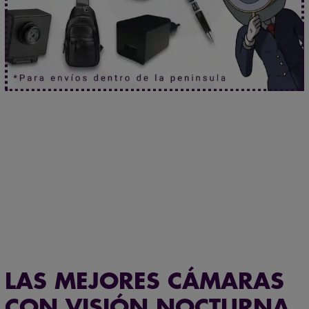
protegen su privacidad
¿Seguro que no hablan de ti?
Haz clic aquí.
Mira sin ser visto.
Haz clic aquí.
LAS MEJORES CÁMARAS
CON VISIÓN NOCTURNA