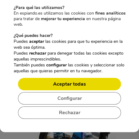
nocturna
ya que cuenta con 12 leds infrarrojos ocultos
¿Para qué las utilizamos?
completamente invisibles al ojo humano los cuales se activan
En espiando.es utilizamos las cookies con
fines analíticos
al detectar la ausencia de luz.
para tratar de
mejorar tu experiencia
en nuestra página
web.
Formato de video AVI.
¿Qué puedes hacer?
Posibilidad de ver imágenes en tiempo real.
Puedes
aceptar
las cookies para que tu experiencia en la
web sea óptima.
Puedes
rechazar
para denegar todas las cookies excepto
Cámara para vehículos (Camión – autobús
aquellas imprescindibles.
– furgoneta – taxi – vehículo agrícola)
con
También puedes
configurar
las cookies y seleccionar solo
aquellas que quieras permitir en tu navegador.
visión nocturna
Aceptar todas
Configurar
Rechazar