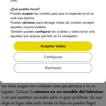
web.
¿Qué puedes hacer?
Para desbloquearlo, dinos qué te
Puedes
aceptar
las cookies para que tu experiencia en la
web sea óptima.
interesa más:
Puedes
rechazar
para denegar todas las cookies excepto
aquellas imprescindibles.
También puedes
configurar
las cookies y seleccionar solo
CÁMARAS DISCRETAS
aquellas que quieras permitir en tu navegador.
Aceptar todas
GRABADORAS OCULTAS
Configurar
NO LO SÉ
Rechazar
No, gracias. No quiero mi descuento.
Los niños juegan con cualquier cosa que parezca o no un
juguete. Colocar la
cámara en un mueble del televisor
o en una estantería accesible sería un gran problema. Así que
elige un lugar adecuado donde tus hijos no puedan llegar,