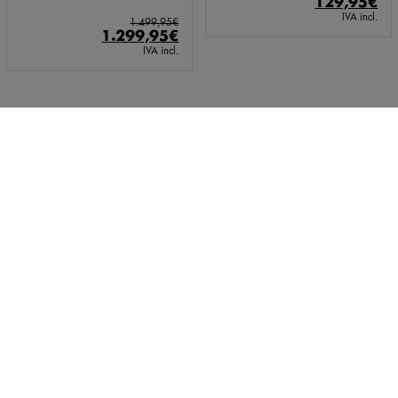
El
El
129,95
€
precio
pr
IVA incl.
1.499,95
€
El
El
original
ac
1.299,95
€
precio
precio
era:
es:
IVA incl.
original
actual
159,95€.
12
era:
es:
1.499,95€.
1.299,95€.