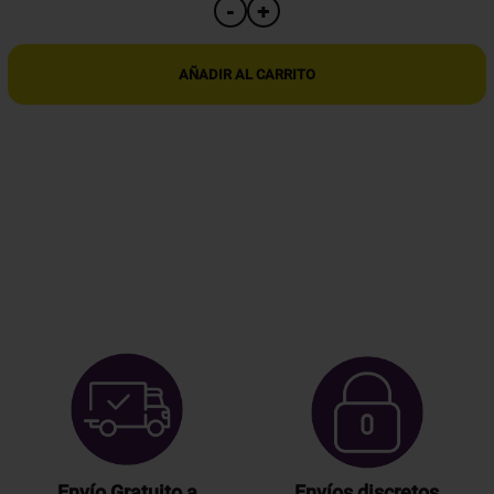
GRABADORA
+
-
DE
AUDIO
PROFESIONAL
AÑADIR AL CARRITO
EN
LLAVERO
DE
CINTURÓN
cantidad
Envío Gratuito a
Envíos discretos