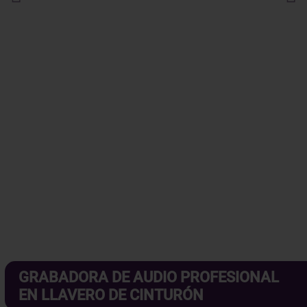
¿Te están espiando?
Haz clic aquí.
¿Necesitas asesoramiento especializado?
Habla ahora
con nuestros expertos.
GRABADORA DE AUDIO PROFESIONAL
EN LLAVERO DE CINTURÓN