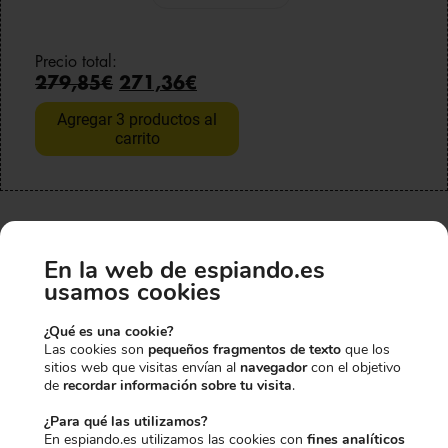
p
l
e
e
r
p
c
c
e
r
i
i
Precio total:
c
e
o
o
279,85€
271,36€
i
c
o
a
o
i
r
c
Agregar 3 productos al
o
o
i
t
carrito
r
a
g
u
i
c
i
a
g
t
n
l
i
u
a
e
n
a
l
s
a
l
e
:
l
e
r
3
En la web de espiando.es
HAS CONSEGUIDO UN
e
s
a
7
usamos cookies
r
:
:
,
a
1
3
9
10% EXTRA DE
:
2
9
5
¿Qué es una cookie?
Las cookies son
pequeños fragmentos de texto
que los
1
3
,
€
sitios web que visitas envían al
navegador
con el objetivo
2
,
9
.
DESCUENTO
de
recordar información sobre tu visita
.
9
4
5
,
5
€
¿Para qué las utilizamos?
9
€
.
En espiando.es utilizamos las cookies con
fines analíticos
5
.