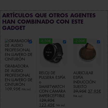
ARTÍCULOS QUE OTROS AGENTES
HAN COMBINADO CON ESTE
GADGET
-6,50€
-2,00€
GRABADORA
DE AUDIO
RELOJ DE
AURICULAR
PROFESIONAL
PULSERA ESPÍA
ESPÍA
EN LLAVERO DE
o
INDUCCIÓN
CINTURÓN
SMARTWATCH
SUELTO
109,95
€
IVA incl.
E
E
CON CÁMARA
39,95
€
37,95
€
l
l
IMPERCEPTIBLE
IVA incl.
E
p
p
129,95
€
l
E
r
r
123,45
€
IVA incl.