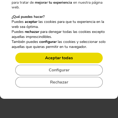
para tratar de
mejorar tu experiencia
en nuestra página
Para desbloquearlo, dinos qué te
€
CARACTERÍSTICAS TÉCNICAS:
web.
.
interesa más:
GRABADORA DE AUDIO PROFESIONAL
¿Qué puedes hacer?
EN LLAVERO DE CINTURÓN
Puedes
aceptar
las cookies para que tu experiencia en la
web sea óptima.
CÁMARAS DISCRETAS
Puedes
rechazar
para denegar todas las cookies excepto
aquellas imprescindibles.
También puedes
configurar
las cookies y seleccionar solo
aquellas que quieras permitir en tu navegador.
GRABADORAS OCULTAS
Aceptar todas
NO LO SÉ
Configurar
Rechazar
No, gracias. No quiero mi descuento.