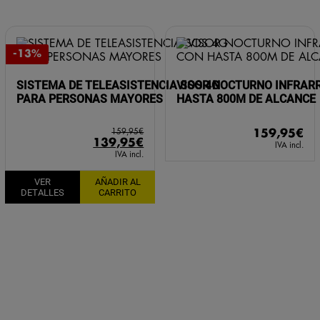
-13%
SISTEMA DE TELEASISTENCIA SOS 4G
VISOR NOCTURNO INFRAR
PARA PERSONAS MAYORES
HASTA 800M DE ALCANCE
159,95
€
159,95
€
El
El
139,95
€
IVA incl.
precio
precio
IVA incl.
original
actual
VER
AÑADIR AL
era:
es:
DETALLES
CARRITO
159,95€.
139,95€.