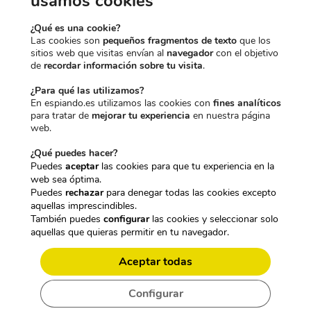
usamos cookies
e
:
e
:
r
3
r
3
¿Qué es una cookie?
a
3
a
7
Las cookies son
pequeños fragmentos de texto
que los
:
,
:
,
sitios web que visitas envían al
navegador
con el objetivo
3
2
3
9
de
recordar información sobre tu visita
.
4
0
9
5
¿Para qué las utilizamos?
,
€
,
€
En espiando.es utilizamos las cookies con
fines analíticos
9
.
9
.
para tratar de
mejorar tu experiencia
en nuestra página
5
5
CARACTERÍSTICAS TÉCNICAS:
web.
€
€
.
.
TELA PARA BLINDAJE
¿Qué puedes hacer?
Puedes
aceptar
las cookies para que tu experiencia en la
ELECTROMAGNÉTICO GRADO MILITAR
web sea óptima.
Puedes
rechazar
para denegar todas las cookies excepto
aquellas imprescindibles.
También puedes
configurar
las cookies y seleccionar solo
aquellas que quieras permitir en tu navegador.
Aceptar todas
Configurar