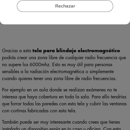
Rechazar
Gracias a esta
tela para blindaje electromagnético
podrás crear una zona libre de cualquier radio frecuencia que
no supere los 6000mhz. Esto es muy útil para personas
sensibles a la radiación electromagnética o simplemente
cuando quieres tener una zona libre de radio frecuencias.
Por ejemplo en un aula donde se realizan exámenes no te
interesa que haya cobertura en toda la sala. Para ello tendrías
que forrar todas las paredes con esta tela y cubrir las ventanas
con cortinas fabricadas con esta tela.
También puede ser muy interesante cuando crees que tienes
instalado un dispositivo espía en tu casa u oficina. Con esta