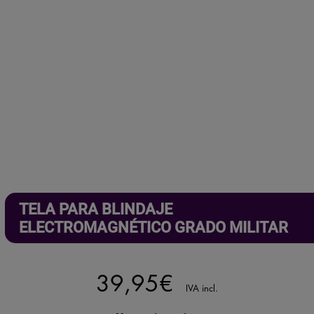
canal oficial de YouTube
.
Protección total para tus conversaciones.
Haz clic aquí.
TELA PARA BLINDAJE
ELECTROMAGNÉTICO GRADO MILITAR
39,95
€
IVA incl.