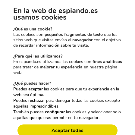
2
9
l
e
e
s
1
,
e
s
r
:
En la web de espiando.es
HAS CONSEGUIDO UN
9
9
r
:
a
2
usamos cookies
,
5
a
1
:
1
10% EXTRA DE
9
€
:
2
2
8
¿Qué es una cookie?
5
.
1
3
2
,
Las cookies son
pequeños fragmentos de texto
que los
€
2
,
9
4
sitios web que visitas envían al
navegador
con el objetivo
.
9
4
,
5
DESCUENTO
de
recordar información sobre tu visita
.
,
5
9
€
9
€
5
.
¿Para qué las utilizamos?
5
.
€
En espiando.es utilizamos las cookies con
fines analíticos
€
.
para tratar de
mejorar tu experiencia
en nuestra página
Para desbloquearlo, dinos qué te
.
web.
interesa más:
¿Qué puedes hacer?
CARACTERÍSTICAS TÉCNICAS:
Puedes
aceptar
las cookies para que tu experiencia en la
MINI LAPA GPS PROFESIONAL
web sea óptima.
CÁMARAS DISCRETAS
Puedes
rechazar
para denegar todas las cookies excepto
aquellas imprescindibles.
También puedes
configurar
las cookies y seleccionar solo
aquellas que quieras permitir en tu navegador.
GRABADORAS OCULTAS
Aceptar todas