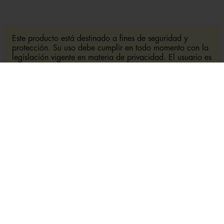
Este producto está destinado a fines de seguridad y
protección. Su uso debe cumplir en todo momento con la
legislación vigente en materia de privacidad. El usuario es
responsable de garantizar un uso legal y respetuoso con
terceros.