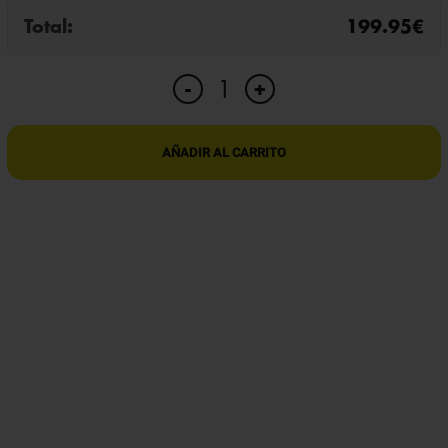
Total:
199.95
€
MINI
+
-
LAPA
GPS
PROFESIONAL
AÑADIR AL CARRITO
cantidad