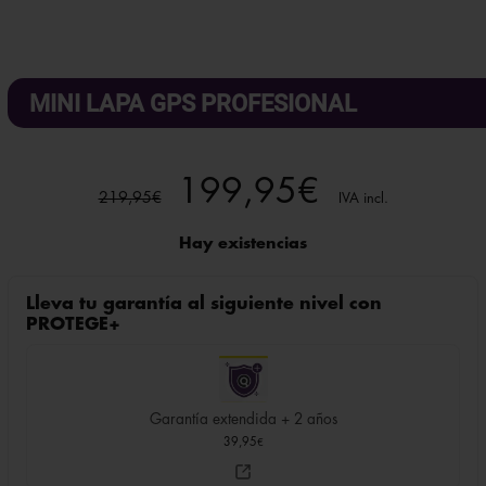
MINI LAPA GPS PROFESIONAL
El
El
199,95
€
219,95
€
IVA incl.
precio
precio
Hay existencias
original
actual
Lleva tu garantía al siguiente nivel con
era:
es:
PROTEGE+
219,95€.
199,95€.
Garantía extendida + 2 años
39,95
€