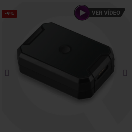
Mira sin ser visto.
Haz clic aquí.
-9%
¿Necesitas asesoramiento especializado?
Habla ahora
con nuestros expertos.