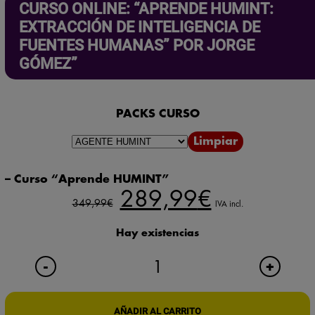
CURSO ONLINE: “APRENDE HUMINT:
EXTRACCIÓN DE INTELIGENCIA DE
FUENTES HUMANAS” POR JORGE
GÓMEZ”
PACKS CURSO
Limpiar
– Curso “Aprende HUMINT”
El
El
289,99
€
349,99
€
precio
precio
IVA incl.
original
actual
era:
es:
Hay existencias
349,99€.
289,99€.
CURSO
+
-
ONLINE:
"APRENDE
HUMINT:
AÑADIR AL CARRITO
EXTRACCIÓN