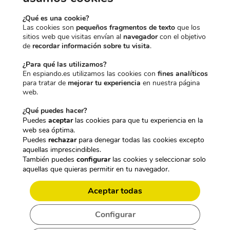
l
s
3
9
3
2
e
:
9
5
4
0
¿Qué es una cookie?
r
2
,
€
,
€
Las cookies son
pequeños fragmentos de texto
que los
a
8
9
.
9
.
sitios web que visitas envían al
navegador
con el objetivo
:
9
5
5
de
recordar información sobre tu visita
.
3
,
€
€
4
9
.
.
¿Para qué las utilizamos?
9
9
En espiando.es utilizamos las cookies con
fines analíticos
,
€
para tratar de
mejorar tu experiencia
en nuestra página
9
.
web.
9
€
¿Qué puedes hacer?
.
Puedes
aceptar
las cookies para que tu experiencia en la
web sea óptima.
Puedes
rechazar
para denegar todas las cookies excepto
aquellas imprescindibles.
CARACTERÍSTICAS TÉCNICAS:
También puedes
configurar
las cookies y seleccionar solo
aquellas que quieras permitir en tu navegador.
CURSO ONLINE: “APRENDE HUMINT:
EXTRACCIÓN DE INTELIGENCIA DE
Aceptar todas
FUENTES HUMANAS” POR JORGE
Configurar
GÓMEZ”