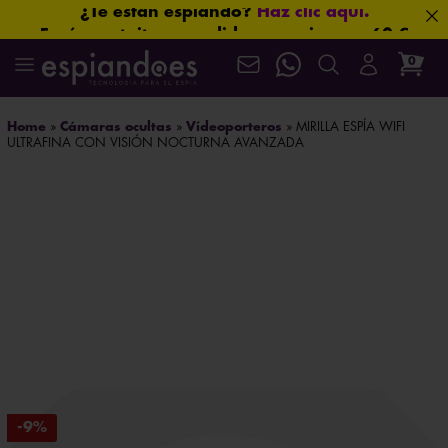
Envío gratuito en pedidos superiores a 60 €
¿Y si ya te están vigilando?
Haz clic aquí.
0
Que no se te escape nada.
Haz clic aquí.
Más seguridad para ti: 3 años de garantía.
La ubicación nunca miente.
Haz clic aquí.
Home
»
Cámaras ocultas
»
Vídeoporteros
»
MIRILLA ESPÍA WIFI
Protección total para tus conversaciones.
ULTRAFINA CON VISIÓN NOCTURNA AVANZADA
Haz clic aquí.
Mira sin ser visto.
Haz clic aquí.
¿Necesitas asesoramiento especializado?
Habla ahora
con nuestros expertos.
¿Seguro que no hablan de ti?
Haz clic aquí.
Tamaño mini. Prestaciones de gigante.
Haz clic aquí.
Aprueba cualquier examen.
Haz clic aquí.
Máxima confidencialidad: paquetes neutros que
protegen su privacidad
Asistencia postventa garantizada de por vida
Algunas imágenes lo cambian todo.
Haz clic aquí.
-9%
Mira nuestros productos en acción en el