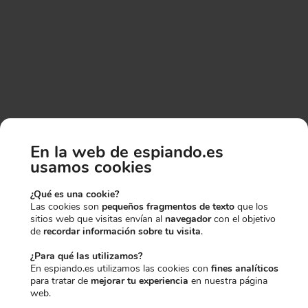
En la web de espiando.es
HAS CONSEGUIDO UN
ARTÍCULOS QUE OTROS AGENTES
usamos cookies
HAN COMBINADO CON ESTE
10% EXTRA DE
GADGET
¿Qué es una cookie?
Las cookies son
pequeños fragmentos de texto
que los
sitios web que visitas envían al
navegador
con el objetivo
DESCUENTO
-20,00€
-2,00€
-1,75€
de
recordar información sobre tu visita
.
¿Para qué las utilizamos?
En espiando.es utilizamos las cookies con
fines analíticos
para tratar de
mejorar tu experiencia
en nuestra página
Para desbloquearlo, dinos qué te
web.
interesa más: