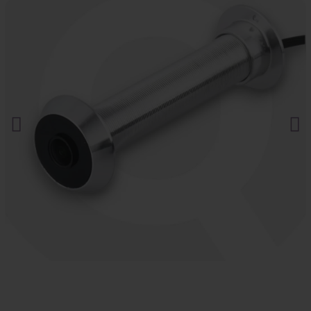
canal oficial de YouTube
.
Localiza en segundos.
Haz clic aquí.
¿Te están espiando?
Haz clic aquí.