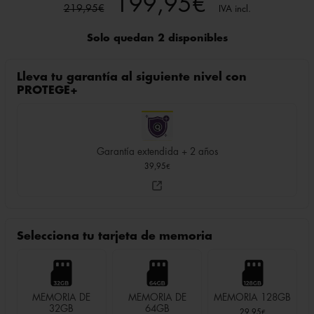
El
El
199,95
€
219,95
€
IVA incl.
precio
precio
Solo quedan 2 disponibles
original
actual
Lleva tu garantía al siguiente nivel con
era:
es:
PROTEGE+
219,95€.
199,95€.
Garantía extendida + 2 años
39,95
€
Selecciona tu tarjeta de memoria
MEMORIA DE
MEMORIA DE
MEMORIA 128GB
32GB
64GB
29,95
€