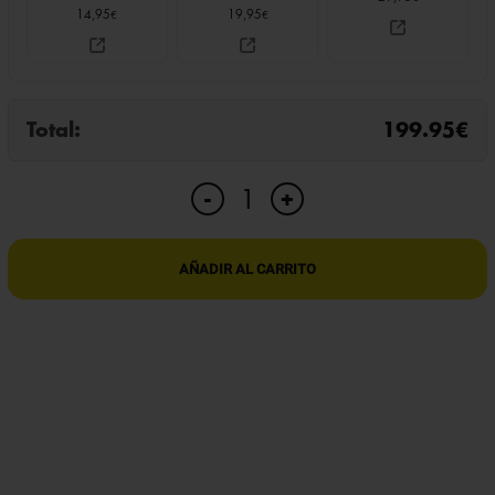
14,95
19,95
€
€
Total:
199.95
€
MIRILLA
+
-
ESPÍA
WIFI
ULTRAFINA
AÑADIR AL CARRITO
CON
VISIÓN
NOCTURNA
AVANZADA
cantidad