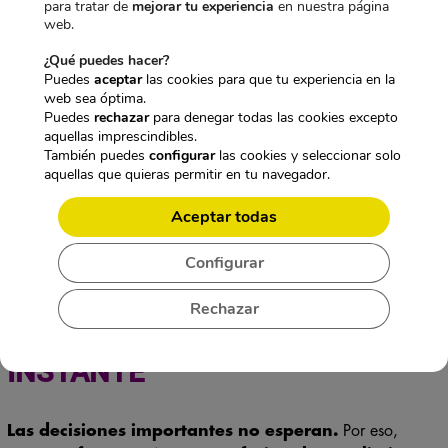
para tratar de
mejorar tu experiencia
en nuestra página
web.
¿Qué puedes hacer?
Puedes
aceptar
las cookies para que tu experiencia en la
web sea óptima.
Puedes
rechazar
para denegar todas las cookies excepto
aquellas imprescindibles.
También puedes
configurar
las cookies y seleccionar solo
aquellas que quieras permitir en tu navegador.
GAFAS DE SUPERVISIÓN VISUAL
Aceptar todas
CON CÁMARA Y TRANSMISIÓN
Configurar
RTSP: VISUALIZA, TRANSMITE,
Rechazar
ACTÚA, TODO EN EL MISMO
INSTANTE
Las decisiones importantes no esperan.
Por eso,