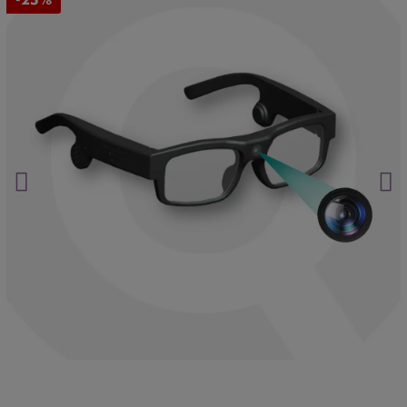
-25%
Asistencia postventa garantizada de por vida
Mira nuestros productos en acción en el
canal oficial de YouTube
.