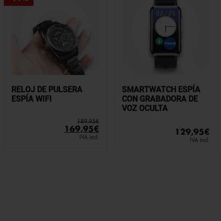
RELOJ DE PULSERA
SMARTWATCH ESPÍA
ESPÍA WIFI
CON GRABADORA DE
VOZ OCULTA
189,95
€
El
El
169,95
€
129,95
€
precio
precio
IVA incl.
IVA incl.
original
actual
era:
es:
189,95€.
169,95€.