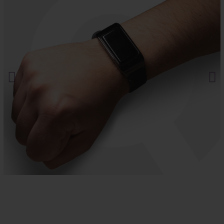
Mira nuestros productos en acción en el
canal oficial de YouTube
.
Mira sin ser visto.
Haz clic aquí.