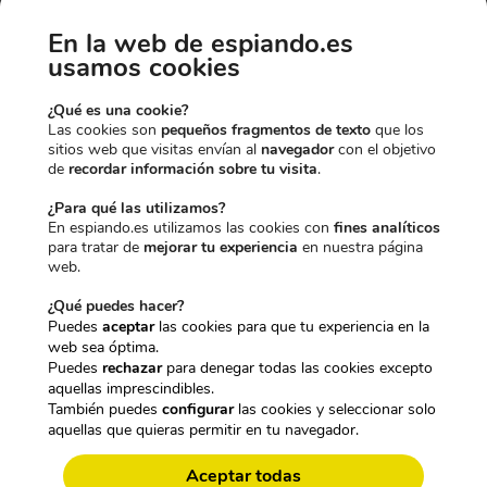
En la web de espiando.es
HAS CONSEGUIDO UN
usamos cookies
10% EXTRA DE
¿Qué es una cookie?
Las cookies son
pequeños fragmentos de texto
que los
sitios web que visitas envían al
navegador
con el objetivo
DESCUENTO
de
recordar información sobre tu visita
.
¿Para qué las utilizamos?
En espiando.es utilizamos las cookies con
fines analíticos
para tratar de
mejorar tu experiencia
en nuestra página
Para desbloquearlo, dinos qué te
CARACTERÍSTICAS TÉCNICAS:
web.
interesa más:
PULSERA ESPÍA CON CÁMARA FULL
¿Qué puedes hacer?
Puedes
aceptar
las cookies para que tu experiencia en la
HD 1080P Y GRABADORA DE AUDIO
web sea óptima.
CÁMARAS DISCRETAS
128KBPS
Puedes
rechazar
para denegar todas las cookies excepto
aquellas imprescindibles.
También puedes
configurar
las cookies y seleccionar solo
aquellas que quieras permitir en tu navegador.
GRABADORAS OCULTAS
Aceptar todas