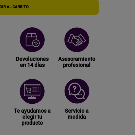
WIFI
IR AL CARRITO
IP
P2P
ESPÍA
CON
DETECCIÓN
DE
MOVIMIENTO
cantidad
Devoluciones
Asesoramiento
en 14 días
profesional
Te ayudamos a
Servicio a
elegir tu
medida
producto