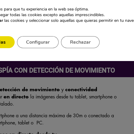
El
El
original
actual
179,95
€
170,95
€
precio
precio
era:
es:
s para que tu experiencia en la web sea óptima.
IVA incl.
original
actual
169,95€.
161,45€.
egar todas las cookies excepto aquellas imprescindibles.
5€.
era:
es:
ar
las cookies y seleccionar solo aquellas que quieras permitir en tu nav
179,95€.
170,95€.
das
Configurar
Rechazar
 ESPÍA CON DETECCIÓN DE MOVIMIENTO
etección de movimiento
y
conectividad
ar
en directo
la imágenes desde tu tablet, smartphone o
talado.
artphone a una distancia máxima de 30m o conectado a
rtphone, tablet o PC.