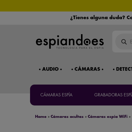
¿Tienes alguna duda? Co
Búsqued
de
product
Máxima co
AUDIO
CÁMARAS
DETEC
Mira 
¿Necesitas 
CÁMARAS ESPÍA
GRABADORAS ESPÍ
Home
»
Cámaras ocultas
»
Cámaras espía WiFi
»