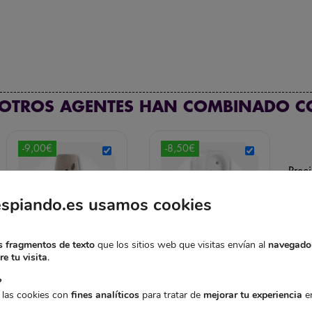
 OTROS AGENTES HAN COMBINADO C
-9,00€
-8,50€
Preci
+
+
519
espiando.es usamos cookies
A
 fragmentos de texto
que los sitios web que visitas envían al
navegado
CÁMARA ESPÍA
ENCHUFE DOBLE
e tu visita
.
WIFI OCULTA EN
CON CÁMARA
AMBIENTADOR
ESPÍA WIFI
?
El
El
AUTOMÁTICO DE
169,95
€
161,45
€
 las cookies con
fines analíticos
para tratar de
mejorar tu experiencia
en
precio
precio
SPRAY
IVA incl.