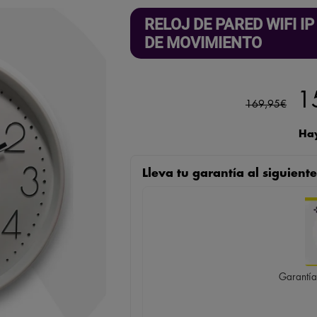
RELOJ DE PARED WIFI I
DE MOVIMIENTO
El
1
169,95
€
pr
Hay
or
Lleva tu garantía al siguien
er
1
Garantía