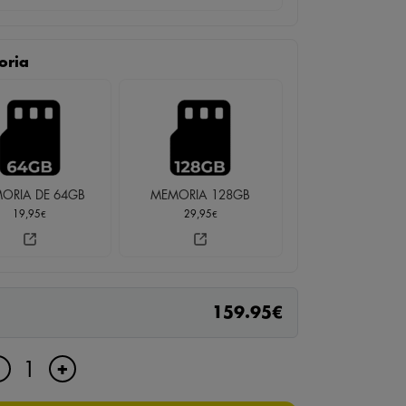
oria
ORIA DE 64GB
MEMORIA 128GB
19,95
29,95
€
€
159.95
€
RELOJ
+
-
DE
PARED