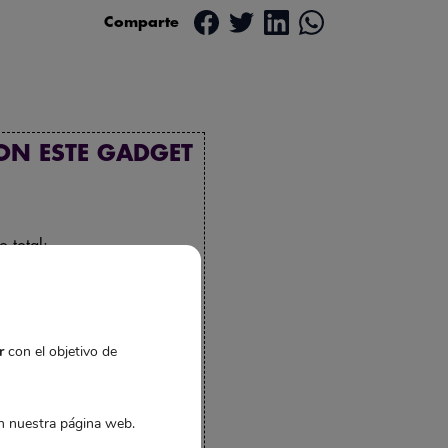
Comparte
ON ESTE GADGET
o total:
,85€
492,35€
gregar 3 productos al
carrito
r
con el objetivo de
 nuestra página web.