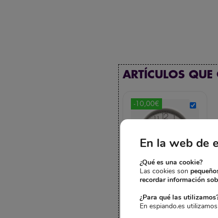
ARTÍCULOS QUE
-10,00€
En la web de 
¿Qué es una cookie?
Las cookies son
pequeños
RELOJ DE PARED
recordar información sobr
WIFI IP P2P ESPÍA
CON DETECCIÓN
¿Para qué las utilizamos
DE MOVIMIENTO
En espiando.es utilizamos
El
El
169,95
€
159,95
€