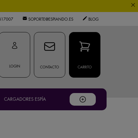
0
417007
SOPORTE@ESPIANDO.ES
BLOG
privacidad
.
LOGIN
CONTACTO
CARRITO
ouTube
.
os expertos.
CARGADORES ESPÍA