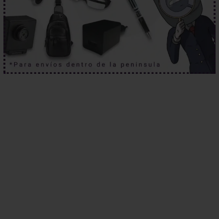
Mira sin ser visto.
Haz clic aquí.
Algunas imágenes lo cambian todo.
Haz clic aquí.