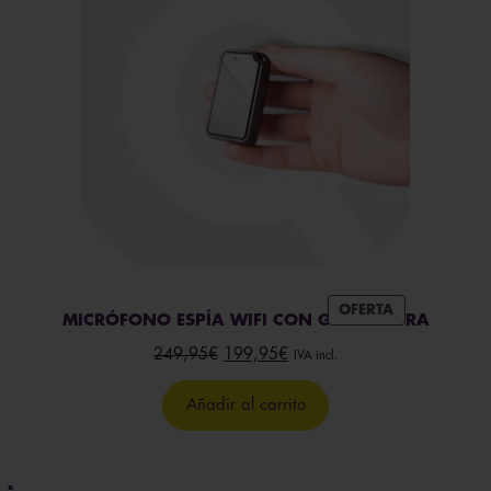
PRODUCTO
OFERTA
MICRÓFONO ESPÍA WIFI CON GRABADORA
EN
OFERTA
El
El
249,95
€
199,95
€
IVA incl.
precio
precio
original
actual
Añadir al carrito
era:
es:
249,95€.
199,95€.