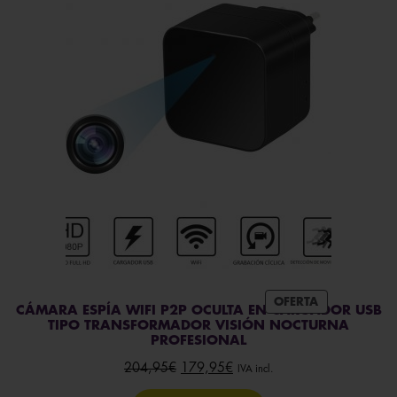
PRODUCTO
OFERTA
CÁMARA ESPÍA WIFI P2P OCULTA EN CARGADOR USB
EN
TIPO TRANSFORMADOR VISIÓN NOCTURNA
OFERTA
PROFESIONAL
El
El
204,95
€
179,95
€
IVA incl.
precio
precio