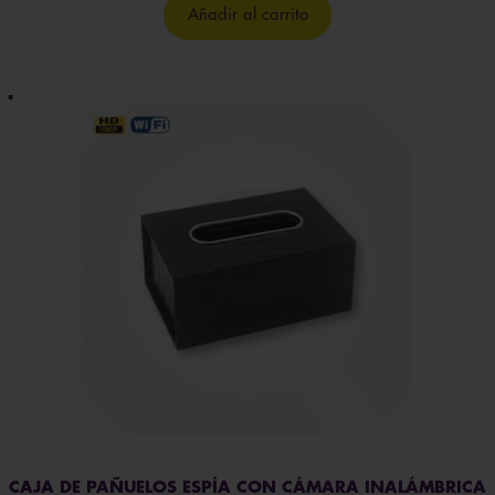
original
actual
Añadir al carrito
era:
es:
204,95€.
179,95€.
CAJA DE PAÑUELOS ESPÍA CON CÁMARA INALÁMBRICA