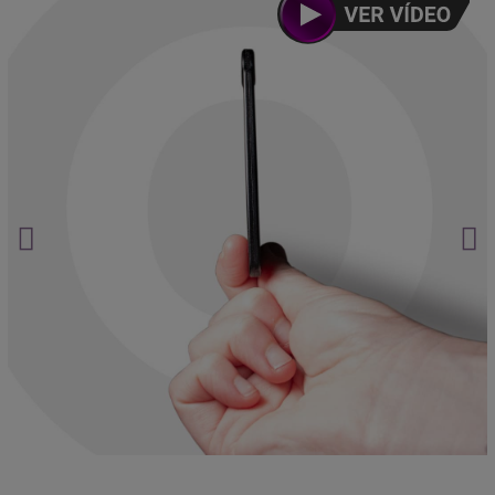
¿Te están espiando?
Haz clic aquí.
La ubicación nunca miente.
Haz clic aquí.
Asistencia postventa garantizada de por vida