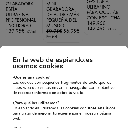
GPS ESPÍA
GRABADORA
MINI
ULTRAFINO
ESPÍA
GRABADORA
PARA OCULTAR
ULTRAFINA
DE AUDIO MÁS
CON ESCUCHA
PROFESIONAL
PEQUEÑA DEL
E
149,95
€
150 HORAS
MUNDO
l
E
142,45
€
IVA incl.
E
E
139,95
€
59,95
€
56,95
€
IVA incl.
p
l
l
l
IVA incl.
r
p
p
p
e
r
r
r
c
e
e
e
i
c
En la web de espiando.es
Precio total:
c
c
o
i
349,85€
339,35€
i
i
usamos cookies
o
o
o
o
r
a
Agregar 3 productos al
o
a
¿Qué es una cookie?
i
c
carrito
r
c
Las cookies son
pequeños fragmentos de texto
que los
g
t
i
t
sitios web que visitas envían al
navegador
con el objetivo
i
u
g
u
de
recordar información sobre tu visita
.
n
a
i
a
a
l
n
l
¿Para qué las utilizamos?
l
e
a
e
En espiando.es utilizamos las cookies con
fines analíticos
e
s
l
s
para tratar de
mejorar tu experiencia
en nuestra página
r
:
e
:
web.
a
1
r
5
:
4