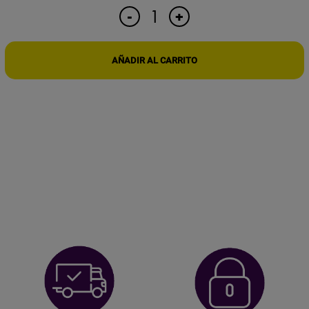
GRABADORA
+
-
ESPÍA
ULTRAFINA
PROFESIONAL
AÑADIR AL CARRITO
150
HORAS
cantidad