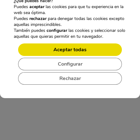
¿Qué puedes hacer?
a
6
1
2
Puedes
aceptar
las cookies para que tu experiencia en la
:
,
4
,
web sea óptima.
5
9
9
4
Puedes
rechazar
para denegar todas las cookies excepto
9
5
,
5
aquellas imprescindibles.
,
€
9
€
También puedes
configurar
las cookies y seleccionar solo
9
.
5
.
aquellas que quieras permitir en tu navegador.
5
€
€
.
.
Aceptar todas
CARACTERÍSTICAS TÉCNICAS:
Configurar
GRABADORA ESPÍA ULTRAFINA
PROFESIONAL 150 HORAS
Rechazar