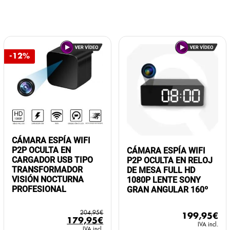
-12%
CÁMARA ESPÍA WIFI
P2P OCULTA EN
CÁMARA ESPÍA WIFI
CARGADOR USB TIPO
P2P OCULTA EN RELOJ
TRANSFORMADOR
DE MESA FULL HD
VISIÓN NOCTURNA
1080P LENTE SONY
PROFESIONAL
GRAN ANGULAR 160º
204,95
€
199,95
€
El
El
179,95
€
IVA incl.
precio
precio
IVA incl.