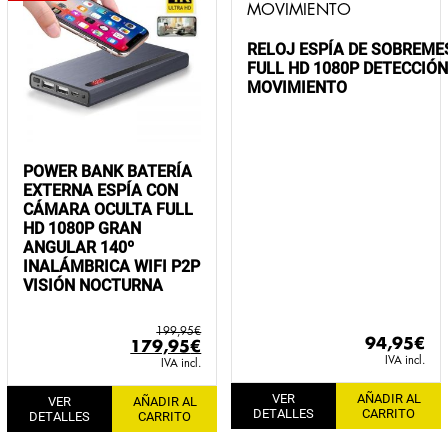
RELOJ ESPÍA DE SOBREMES
FULL HD 1080P DETECCIÓN
MOVIMIENTO
POWER BANK BATERÍA
EXTERNA ESPÍA CON
CÁMARA OCULTA FULL
HD 1080P GRAN
ANGULAR 140º
INALÁMBRICA WIFI P2P
VISIÓN NOCTURNA
199,95
€
94,95
€
El
El
179,95
€
IVA incl.
precio
precio
IVA incl.
original
actual
VER
AÑADIR AL
VER
AÑADIR AL
era:
es:
DETALLES
CARRITO
DETALLES
CARRITO
199,95€.
179,95€.