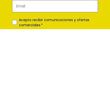
Acepto recibir comunicaciones y ofertas
comerciales.*
*Campos obligatorios
Suscribirme