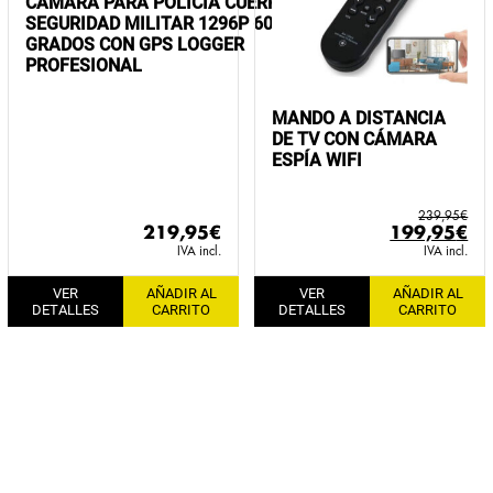
CÁMARA PARA POLICÍA CUERPOS DE
SEGURIDAD MILITAR 1296P 60FPS 140
GRADOS CON GPS LOGGER
PROFESIONAL
MANDO A DISTANCIA
DE TV CON CÁMARA
ESPÍA WIFI
239,95
€
El
El
219,95
€
199,95
€
precio
pr
IVA incl.
IVA incl.
original
ac
VER
AÑADIR AL
VER
AÑADIR AL
era:
es:
DETALLES
CARRITO
DETALLES
CARRITO
239,95€.
19