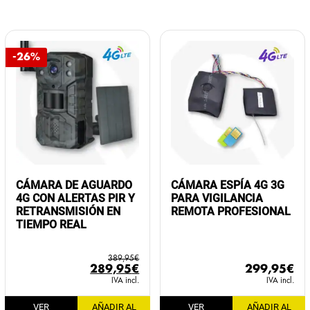
-26%
CÁMARA DE AGUARDO
CÁMARA ESPÍA 4G 3G
4G CON ALERTAS PIR Y
PARA VIGILANCIA
RETRANSMISIÓN EN
REMOTA PROFESIONAL
TIEMPO REAL
389,95
€
El
El
289,95
€
299,95
€
precio
precio
IVA incl.
IVA incl.
original
actual
VER
AÑADIR AL
VER
AÑADIR AL
era:
es: